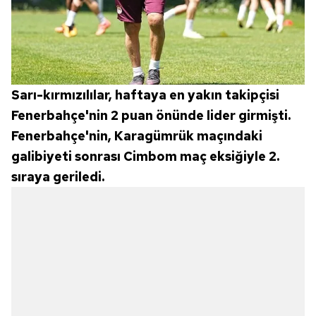
Sarı-kırmızılılar, haftaya en yakın takipçisi
Fenerbahçe'nin 2 puan önünde lider girmişti.
Fenerbahçe'nin, Karagümrük maçındaki
galibiyeti sonrası Cimbom maç eksiğiyle 2.
sıraya geriledi.