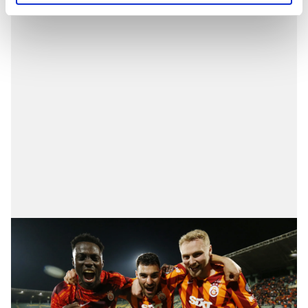
reklamların maliyetlerimizi karşılamak noktasında tek gelir
kalemimiz olduğunu sizlere hatırlatmak isteriz.
Her halükârda, kullanıcılar, bu çerezlere izin vermedikleri
takdirde, kullanıcılara hedefli reklamlar
gösterilmeyecektir."
Sizlere daha iyi bir hizmet sunabilmek için İnternet
Sitemizde kendimize ve üçüncü kişilere ait çerezler
kullanılmaktadır. Bu çerezler vasıtasıyla çeşitli kişisel
verileriniz işlenmekte olup gerekli olan çerezler bilgi
toplumu hizmetlerinin sunulması amacıyla
kullanılmaktadır. Diğer çerezler, sitemizin daha işlevsel
kılınması ve kişiselleştirilmesi ve sizlere yönelik
reklam/pazarlama faaliyetlerinin yapılması, amaçlarıyla
sınırlı olarak açık rızanız dahilinde kullanılacaktır.
Çerezlere ilişkin tercihlerinizi aşağıda yer alan panel
vasıtasıyla belirleyebilirsiniz. Çerezlere ilişkin detaylı bilgi