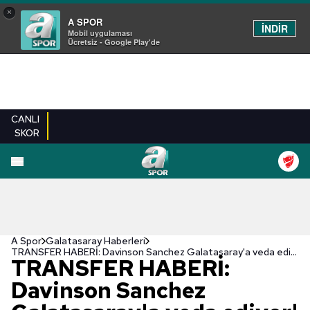
×
A SPOR
İNDİR
Mobil uygulaması
Ücretsiz - Google Play'de
CANLI
SKOR
A Spor
Galatasaray Haberleri
TRANSFER HABERİ: Davinson Sanchez Galatasaray'a veda ediyor! İşte yeni takımı ve bonservis ücreti
TRANSFER HABERİ:
Davinson Sanchez