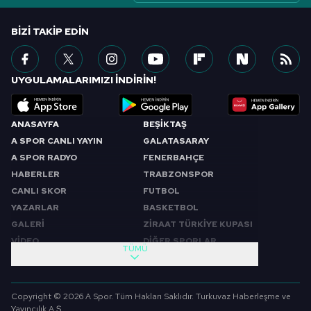
BIZI TAKIP EDIN
UYGULAMALARIMIZI İNDİRİN!
ANASAYFA
BEŞİKTAŞ
A SPOR CANLI YAYIN
GALATASARAY
A SPOR RADYO
FENERBAHÇE
HABERLER
TRABZONSPOR
CANLI SKOR
FUTBOL
YAZARLAR
BASKETBOL
GALERİ
ZİRAAT TÜRKİYE KUPASI
VİDEO
DİĞER SPORLAR
TÜMÜ
PROGRAMLAR
VIDEO
SABAH SPORU
FUTBOL
Copyright © 2026 A Spor. Tüm Hakları Saklıdır. Turkuvaz Haberleşme ve
SPOR GÜNDEMİ
BASKETBOL
Yayıncılık A.Ş.