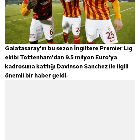
için Ayarlar butonuna tıklayabilir,
Çerez Bilgilendirme
Metnimizi
ziyaret edebilirsiniz.
6698 sayılı Kişisel Verilerin Korunması Kanunu uyarınca
hazırlanmış Aydınlatma Metnimizi okumak ve sitemizde
ilgili mevzuata uygun olarak kullanılan çerezlerle ilgili bilgi
Galatasaray'ın bu sezon İngiltere Premier Lig
almak için lütfen
tıklayınız
.
ekibi Tottenham'dan 9.5 milyon Euro'ya
kadrosuna kattığı Davinson Sanchez ile ilgili
önemli bir haber geldi.