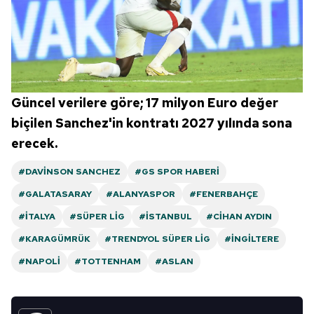
Güncel verilere göre; 17 milyon Euro değer
biçilen Sanchez'in kontratı 2027 yılında sona
erecek.
#DAVINSON SANCHEZ
#GS SPOR HABERI
#GALATASARAY
#ALANYASPOR
#FENERBAHÇE
#İTALYA
#SÜPER LIG
#İSTANBUL
#CIHAN AYDIN
#KARAGÜMRÜK
#TRENDYOL SÜPER LIG
#İNGILTERE
#NAPOLI
#TOTTENHAM
#ASLAN