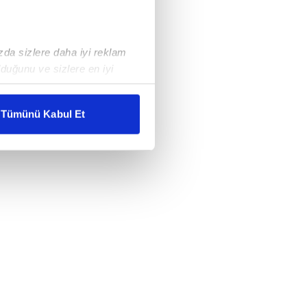
ızda sizlere daha iyi reklam
duğunu ve sizlere en iyi
liyetlerimizi karşılamak
Tümünü Kabul Et
ar gösterilmeyecektir."
çerezler kullanılmaktadır. Bu
u hizmetlerinin sunulması
i ve sizlere yönelik
nılacaktır.
kin detaylı bilgi için Ayarlar
ak ve sitemizde ilgili