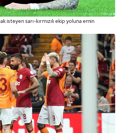
 çerezlerle ilgili bilgi almak için lütfen
tıklayınız
.
 isteyen sarı-kırmızılı ekip yoluna emin