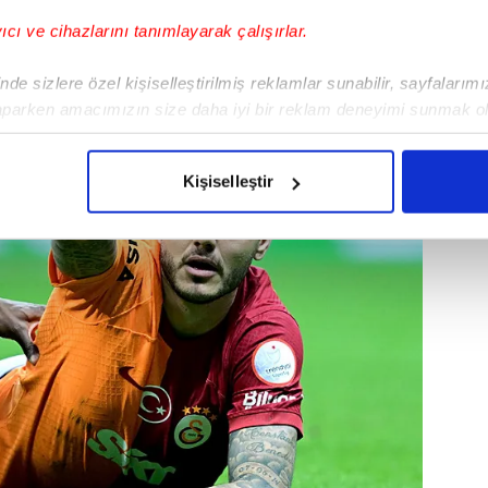
Fenerbahçe
ile şampiyonluk yarışında bulunuyor.
yıcı ve cihazlarını tanımlayarak çalışırlar.
de sizlere özel kişiselleştirilmiş reklamlar sunabilir, sayfalarım
aparken amacımızın size daha iyi bir reklam deneyimi sunmak ol
imizden gelen çabayı gösterdiğimizi ve bu noktada, reklamların ma
olduğunu sizlere hatırlatmak isteriz.
Kişiselleştir
çerezlere izin vermedikleri takdirde, kullanıcılara hedefli reklaml
abilmek için İnternet Sitemizde kendimize ve üçüncü kişilere ait 
isel verileriniz işlenmekte olup gerekli olan çerezler bilgi toplum
 çerezler, sitemizin daha işlevsel kılınması ve kişiselleştirilmes
 yapılması, amaçlarıyla sınırlı olarak açık rızanız dahilinde kulla
aşağıda yer alan panel vasıtasıyla belirleyebilirsiniz. Çerezlere iliş
lgilendirme Metnimizi
ziyaret edebilirsiniz.
Korunması Kanunu uyarınca hazırlanmış Aydınlatma Metnimizi okum