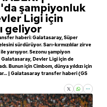
'da şampiyonluk
ler Ligi için
ı geliyor
ansfer haberi: Galatasaray, Süper
sini sürdürüyor. Sarı-kırmızılılar zirve
e ile yarışıyor. Sezonu şampiyon
alatasaray, Devler Ligi için de
dı. Bunun için Cimbom, dünya yıldızı için
ar... | Galatasaray transfer haberi (GS