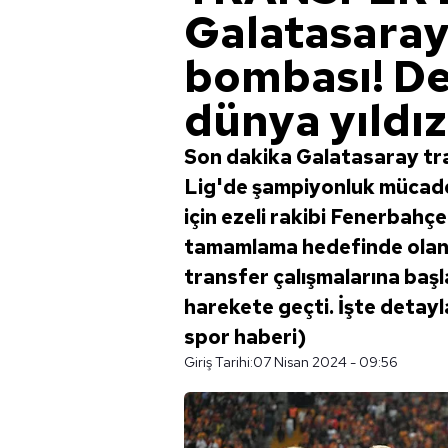
Galatasaray
bombası! Dev
dünya yıldız
Son dakika Galatasaray tr
Lig'de şampiyonluk mücadele
için ezeli rakibi Fenerbahç
tamamlama hedefinde olan G
transfer çalışmalarına başla
harekete geçti. İşte detayl
spor haberi)
Giriş Tarihi:
07 Nisan 2024 - 09:56