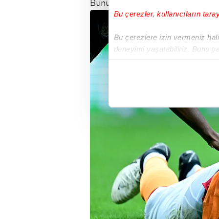
Bunun için
Cimbom
, ezeli rakibi
Bu çerezler, kullanıcıların tara
Bu çerezlere izin vermeniz halin
deneyimi yaşatabiliriz. Bunu y
içerikleri sunabilmek adına el
noktasında tek gelir kalemimiz 
Her halükârda, kullanıcılar, bu 
Sizlere daha iyi bir hizmet sun
çerezler vasıtasıyla çeşitli kiş
amacıyla kullanılmaktadır. Diğer
reklam/pazarlama faaliyetlerinin
Çerezlere ilişkin tercihlerinizi 
butonuna tıklayabilir,
Çerez Bi
6698 sayılı Kişisel Verilerin 