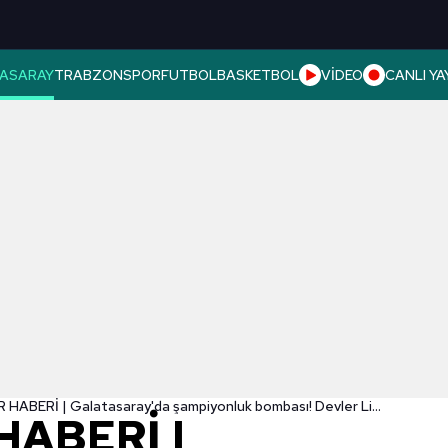
ASARAY
TRABZONSPOR
FUTBOL
BASKETBOL
VİDEO
CANLI YA
TRANSFER HABERİ | Galatasaray'da şampiyonluk bombası! Devler Ligi için dünya yıldızı geliyor
HABERİ |