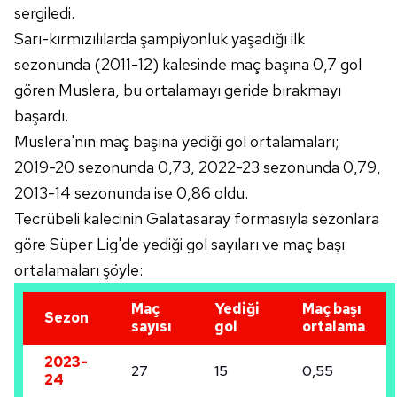
sergiledi.
Sarı-kırmızılılarda şampiyonluk yaşadığı ilk
sezonunda (2011-12) kalesinde maç başına 0,7 gol
gören Muslera, bu ortalamayı geride bırakmayı
başardı.
Muslera'nın maç başına yediği gol ortalamaları;
2019-20 sezonunda 0,73, 2022-23 sezonunda 0,79,
2013-14 sezonunda ise 0,86 oldu.
Tecrübeli kalecinin Galatasaray formasıyla sezonlara
göre Süper Lig'de yediği gol sayıları ve maç başı
ortalamaları şöyle:
Maç
Yediği
Maç başı
Sezon
sayısı
gol
ortalama
2023-
27
15
0,55
24