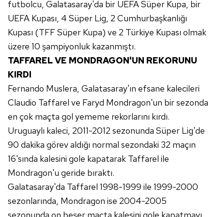
futbolcu, Galatasaray'da bir UEFA Süper Kupa, bir
UEFA Kupası, 4 Süper Lig, 2 Cumhurbaşkanlığı
Kupası (TFF Süper Kupa) ve 2 Türkiye Kupası olmak
üzere 10 şampiyonluk kazanmıştı.
TAFFAREL VE MONDRAGON'UN REKORUNU
KIRDI
Fernando Muslera, Galatasaray'ın efsane kalecileri
Claudio Taffarel ve Faryd Mondragon'un bir sezonda
en çok maçta gol yememe rekorlarını kırdı.
Uruguaylı kaleci, 2011-2012 sezonunda Süper Lig'de
90 dakika görev aldığı normal sezondaki 32 maçın
16'sında kalesini gole kapatarak Taffarel ile
Mondragon'u geride bıraktı.
Galatasaray'da Taffarel 1998-1999 ile 1999-2000
sezonlarında, Mondragon ise 2004-2005
sezonunda on beşer maçta kalesini gole kapatmayı