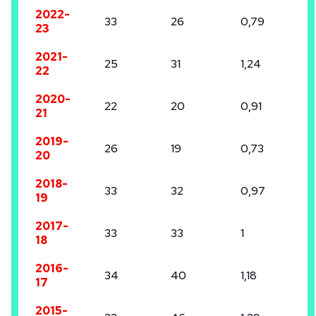
2022-
33
26
0,79
23
2021-
25
31
1,24
22
2020-
22
20
0,91
21
2019-
26
19
0,73
20
2018-
33
32
0,97
19
2017-
33
33
1
18
2016-
34
40
1,18
17
2015-