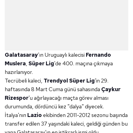
Galatasaray
'ın Uruguaylı kalecisi
Fernando
Muslera
,
Süper Lig
'de 400. maçına çıkmaya
hazırlanıyor.
Tecrübeli kaleci,
Trendyol Süper Lig
'in 29.
haftasında 8 Mart Cuma günü sahasında
Çaykur
Rizespor
'u ağırlayacağı maçta görev alması
durumunda, dördüncü kez "dalya" diyecek.
İtalya'nın
Lazio
ekibinden 2011-2012 sezonu başında
transfer edilen 37 yaşındaki kaleci, geldiği günden bu
yana Galatasaray'ın en istikrarlı ismi oldu.