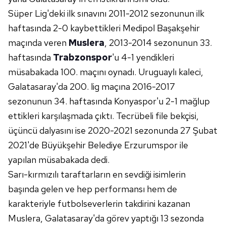
Süper Lig'deki ilk sınavını 2011-2012 sezonunun ilk
haftasında 2-0 kaybettikleri Medipol Başakşehir
maçında veren
Muslera
, 2013-2014 sezonunun 33.
haftasında
Trabzonspor
'u 4-1 yendikleri
müsabakada 100. maçını oynadı. Uruguaylı kaleci,
Galatasaray'da 200. lig maçına 2016-2017
sezonunun 34. haftasında Konyaspor'u 2-1 mağlup
ettikleri karşılaşmada çıktı. Tecrübeli file bekçisi,
üçüncü dalyasını ise 2020-2021 sezonunda 27 Şubat
2021'de Büyükşehir Belediye Erzurumspor ile
yapılan müsabakada dedi.
Sarı-kırmızılı taraftarların en sevdiği isimlerin
başında gelen ve hep performansı hem de
karakteriyle futbolseverlerin takdirini kazanan
Muslera, Galatasaray'da görev yaptığı 13 sezonda