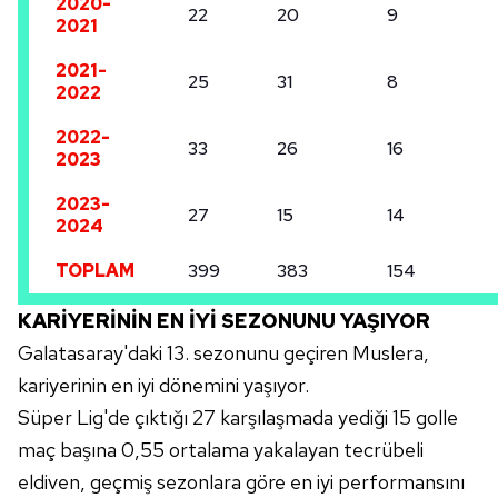
2020-
22
20
9
2021
2021-
25
31
8
2022
2022-
33
26
16
2023
2023-
27
15
14
2024
TOPLAM
399
383
154
KARİYERİNİN EN İYİ SEZONUNU YAŞIYOR
Galatasaray'daki 13. sezonunu geçiren Muslera,
kariyerinin en iyi dönemini yaşıyor.
Süper Lig'de çıktığı 27 karşılaşmada yediği 15 golle
maç başına 0,55 ortalama yakalayan tecrübeli
eldiven, geçmiş sezonlara göre en iyi performansını