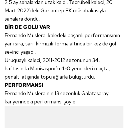
2,5 ay sahalardan uzak kaldı. Tecrübeli kaleci, 20
kullanılmaktadır. Bu çerezler vasıtasıyla çeşitli kişisel
Mart 2022'deki Gaziantep FK müsabakasıyla
verileriniz işlenmekte olup gerekli olan çerezler bilgi
sahalara döndü.
toplumu hizmetlerinin sunulması amacıyla
kullanılmaktadır. Diğer çerezler, sitemizin daha işlevsel
BİR DE GOLÜ VAR
kılınması ve kişiselleştirilmesi ve sizlere yönelik
Fernando Muslera, kaledeki başarılı performansının
reklam/pazarlama faaliyetlerinin yapılması, amaçlarıyla
yanı sıra, sarı-kırmızılı forma altında bir kez de gol
sınırlı olarak açık rızanız dahilinde kullanılacaktır.
sevinci yaşadı.
Uruguaylı kaleci, 2011-2012 sezonunun 34.
Çerezlere ilişkin tercihlerinizi aşağıda yer alan panel
vasıtasıyla belirleyebilirsiniz. Çerezlere ilişkin detaylı bilgi
haftasında Manisaspor'u 4-0 yendikleri maçta,
için Ayarlar butonuna tıklayabilir,
Çerez Bilgilendirme
penaltı atışında topu ağlarla buluşturdu.
Metnimizi
ziyaret edebilirsiniz.
PERFORMANSI
Fernando Muslera'nın 13 sezonluk Galatasaray
6698 sayılı Kişisel Verilerin Korunması Kanunu uyarınca
kariyerindeki performansı şöyle:
hazırlanmış Aydınlatma Metnimizi okumak ve sitemizde
ilgili mevzuata uygun olarak kullanılan çerezlerle ilgili bilgi
almak için lütfen
tıklayınız
.