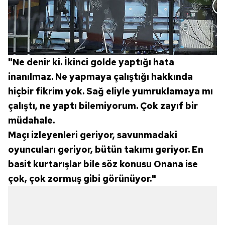
için Ayarlar butonuna tıklayabilir,
Çerez Bilgilendirme
Metnimizi
ziyaret edebilirsiniz.
6698 sayılı Kişisel Verilerin Korunması Kanunu uyarınca
hazırlanmış Aydınlatma Metnimizi okumak ve sitemizde
"Ne denir ki. İkinci golde yaptığı hata
ilgili mevzuata uygun olarak kullanılan çerezlerle ilgili bilgi
almak için lütfen
tıklayınız
.
inanılmaz. Ne yapmaya çalıştığı hakkında
hiçbir fikrim yok. Sağ eliyle yumruklamaya mı
çalıştı, ne yaptı bilemiyorum. Çok zayıf bir
müdahale.
Maçı izleyenleri geriyor, savunmadaki
oyuncuları geriyor, bütün takımı geriyor. En
basit kurtarışlar bile söz konusu Onana ise
çok, çok zormuş gibi görünüyor."