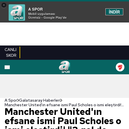
×
A SPOR
İNDİR
Mobil uygulaması
Ücretsiz - Google Play'de
CANLI
SKOR
A Spor
Galatasaray Haberleri
Manchester United'ın efsane ismi Paul Scholes o ismi eleştirdi! "3 gol de ona ait"
Manchester United'ın
efsane ismi Paul Scholes o