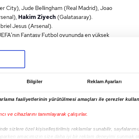
r City), Jude Bellingham (Real Madrid), Joao
rsenal),
Hakim Ziyech
(Galatasaray).
briel Jesus (Arsenal).
i, UEFA'nın Fantasy Futbol oyununda en yüksek
.
R LIGI
Bilgiler
Reklam Ayarları
I
rlama faaliyetlerinin yürütülmesi amaçları ile çerezler kullan
yıcı ve cihazlarını tanımlayarak çalışırlar.
Sonraki Haber
de sizlere özel kişiselleştirilmiş reklamlar sunabilir, sayfalarım
"Buruk'un o tercihi
aparken amacımızın size daha iyi bir reklam deneyimi sunmak ol
zafiyet yaşattı!"