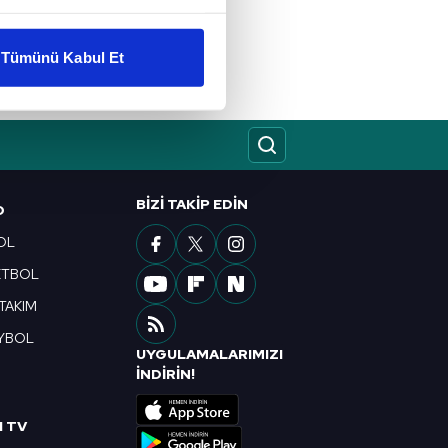
liyetlerimizi karşılamak
Tümünü Kabul Et
ar gösterilmeyecektir."
çerezler kullanılmaktadır. Bu
u hizmetlerinin sunulması
i ve sizlere yönelik
BIZI TAKIP EDIN
nılacaktır.
O
OL
kin detaylı bilgi için Ayarlar
ETBOL
 TAKIM
ak ve sitemizde ilgili
YBOL
UYGULAMALARIMIZI
R
İNDİRİN!
I TV