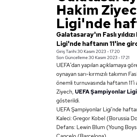
Hakim Ziye
Ligi'nde haft
Galatasaray'ın Faslı yıldı
Ligi'nde haftanın 11'ine gird
Giriş Tarihi:
30 Kasım 2023 - 17:20
Son Güncelleme:
30 Kasım 2023 - 17:21
UEFA'dan yapılan açıklamaya göre,
oynayan sarı-kırmızılı takımın Fas
önemli turnuvasında haftanın 11'i a
Ziyech,
UEFA Şampiyonlar Ligi
gösterildi.
UEFA Şampiyonlar Ligi'nde haftanı
Kaleci: Gregor Kobel (Borussia D
Defans: Lewin Blum (Young Boys)
Cancelo (Barcelona).