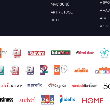
A SP
MAÇ GÜNÜ
A HA
ARTI FUTBOL
ATV
90+1
A2TV