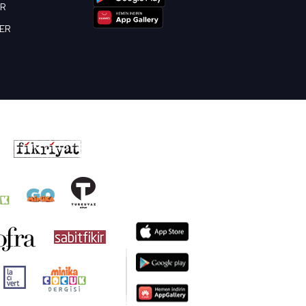
OR
BER