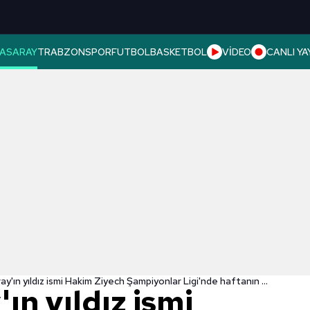
ASARAY
TRABZONSPOR
FUTBOL
BASKETBOL
VİDEO
CANLI YA
Galatasaray'ın yıldız ismi Hakim Ziyech Şampiyonlar Ligi'nde haftanın 11'ine seçildi
ın yıldız ismi