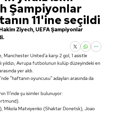
ch Şampiyonlar
anın 11'ine seçildi
zı Hakim Ziyech, UEFA Şampiyonlar
i.
 Manchester United'a karşı 2 gol, 1 asistle
lı yıldızı, Avrupa futbolunun kulüp düzeyindeki en
rasında yer aldı.
'nde "haftanın oyuncusu" adayları arasında da
n 11'inde şu isimler bulunuyor:
ortmund).
, Mikola Matviyenko (Shaktar Donetsk), Joao