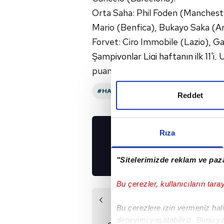
Orta Saha: Phil Foden (Mancheste
Mario (Benfica), Bukayo Saka (A
Forvet: Ciro Immobile (Lazio), Ga
Şampiyonlar Ligi haftanın ilk 11'
puanı alan oyunculardan oluşuyor
#HAKIM ZIYECH
#UEFA ŞAMPIYONLA
Reddet
Rıza
UYGULAMALARIMIZ
İNDİRİN!
"Sitelerimizde reklam ve paza
Bu çerezler, kullanıcıların tara
Önceki Haber
Bu çerezlere izin vermeniz halin
Kerem Filistinli
deneyimi yaşatabiliriz. Bunu y
çocukları unutmadı!