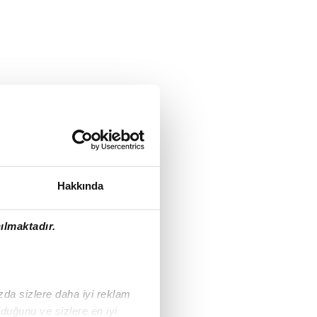
Hakkında
ılmaktadır.
ızda sizlere daha iyi reklam
duğunu ve sizlere en iyi