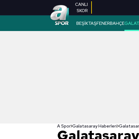
CANLI
SKOR
BEŞİKTAŞ
FENERBAHÇE
GALAT
A Spor
Galatasaray Haberleri
Galatasaray'