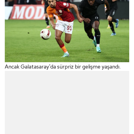
verileriniz işlenmekte olup gerekli olan çerezler bilgi
toplumu hizmetlerinin sunulması amacıyla
kullanılmaktadır. Diğer çerezler, sitemizin daha işlevsel
kılınması ve kişiselleştirilmesi ve sizlere yönelik
reklam/pazarlama faaliyetlerinin yapılması, amaçlarıyla
sınırlı olarak açık rızanız dahilinde kullanılacaktır.
Çerezlere ilişkin tercihlerinizi aşağıda yer alan panel
vasıtasıyla belirleyebilirsiniz. Çerezlere ilişkin detaylı bilgi
Ancak Galatasaray'da sürpriz bir gelişme yaşandı.
için Ayarlar butonuna tıklayabilir,
Çerez Bilgilendirme
Metnimizi
ziyaret edebilirsiniz.
6698 sayılı Kişisel Verilerin Korunması Kanunu uyarınca
hazırlanmış Aydınlatma Metnimizi okumak ve sitemizde
ilgili mevzuata uygun olarak kullanılan çerezlerle ilgili bilgi
almak için lütfen
tıklayınız
.