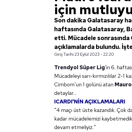
için mutluy
Son dakika Galatasaray hab
haftasında Galatasaray, B
etti. Mücadele sonrasında
açıklamalarda bulundu. İşte
Giriş Tarihi:
23 Eylül 2023 - 22:20
Trendyol Süper Lig
'in 6. hafta
Mücadeleyi sarı-kırmızılılar 2-1 ka
Cimbom'un 1 golünü atan
Mauro 
detaylar...
ICARDI'NİN AÇIKLAMALARI
"4 maçı üst üste kazandık. Çok daha 
kadar mücadelemizi kaybetmedi
devam etmeliyiz."