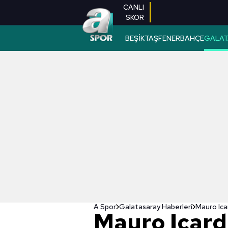
CANLI
SKOR
BEŞİKTAŞ
FENERBAHÇE
GALAT
A Spor
Galatasaray Haberleri
Mauro Icar
Mauro Icardi