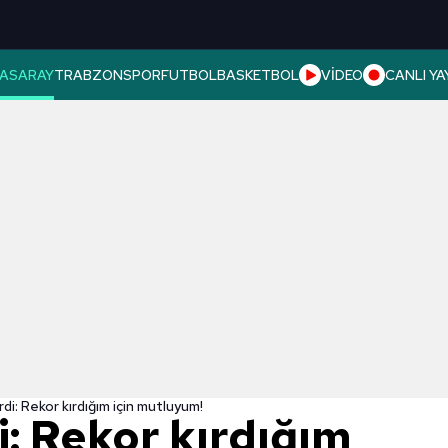
ASARAY
TRABZONSPOR
FUTBOL
BASKETBOL
VİDEO
CANLI YA
di: Rekor kırdığım için mutluyum!
: Rekor kırdığım