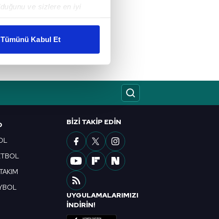
duğunu ve sizlere en iyi
liyetlerimizi karşılamak
Tümünü Kabul Et
ar gösterilmeyecektir."
çerezler kullanılmaktadır. Bu
u hizmetlerinin sunulması
i ve sizlere yönelik
nılacaktır.
BIZI TAKIP EDIN
O
kin detaylı bilgi için Ayarlar
OL
ETBOL
ak ve sitemizde ilgili
 TAKIM
YBOL
UYGULAMALARIMIZI
R
İNDİRİN!