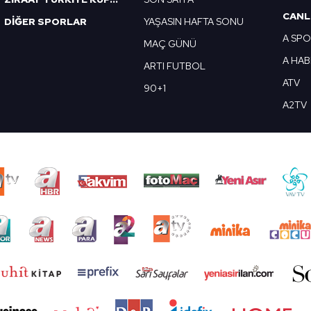
CANL
DİĞER SPORLAR
YAŞASIN HAFTA SONU
A SP
MAÇ GÜNÜ
A HA
ARTI FUTBOL
ATV
90+1
A2TV