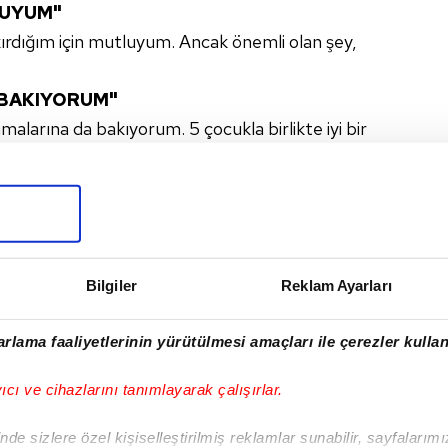
LUYUM"
kırdığım için mutluyum. Ancak önemli olan şey,
 BAKIYORUM"
malarına da bakıyorum. 5 çocukla birlikte iyi bir
Günlük işlerle de ilgilenmek, ailemin yanında olmak
nde yardımcı olmaktan da mutluyum."
LIG
Bilgiler
Reklam Ayarları
I
rlama faaliyetlerinin yürütülmesi amaçları ile çerezler kullan
yıcı ve cihazlarını tanımlayarak çalışırlar.
de sizlere özel kişiselleştirilmiş reklamlar sunabilir, sayfalarım
Sonraki Haber