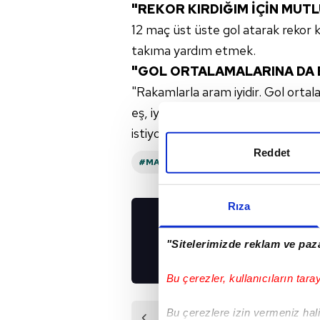
"REKOR KIRDIĞIM İÇİN MUT
12 maç üst üste gol atarak rekor 
takıma yardım etmek.
"GOL ORTALAMALARINA DA
"Rakamlarla aram iyidir. Gol ortala
eş, iyi bir baba olmak istiyorum. 
istiyorum. Çocuklarıma ödevleri
Reddet
#MAURO ICARDI
#TRENDYOL SÜPER 
Rıza
UYGULAMALARIMIZ
"Sitelerimizde reklam ve paza
İNDİRİN!
Bu çerezler, kullanıcıların tara
Bu çerezlere izin vermeniz halin
Önceki Haber