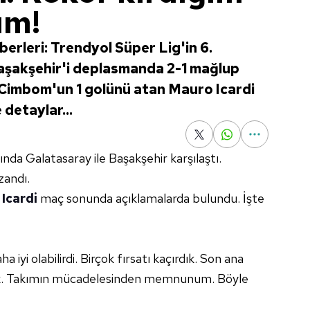
um!
erleri: Trendyol Süper Lig'in 6.
aşakşehir'i deplasmanda 2-1 mağlup
 Cimbom'un 1 golünü atan Mauro Icardi
 detaylar...
sında Galatasaray ile Başakşehir karşılaştı.
zandı.
Icardi
maç sonunda açıklamalarda bulundu. İşte
iyi olabilirdi. Birçok fırsatı kaçırdık. Son ana
k. Takımın mücadelesinden memnunum. Böyle