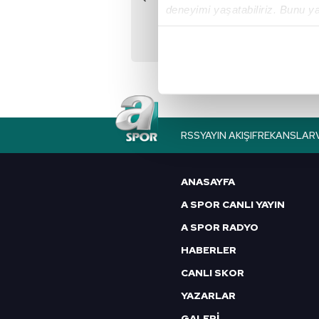
deneyimi yaşatabiliriz. Bunu y
"Benim kanımda
içerikleri sunabilmek adına el
mücadele var!"
noktasında tek gelir kalemimiz 
Her halükârda, kullanıcılar, bu 
Sizlere daha iyi bir hizmet sun
çerezler vasıtasıyla çeşitli kiş
RSS
YAYIN AKIŞI
FREKANSLAR
amacıyla kullanılmaktadır. Diğer
reklam/pazarlama faaliyetlerinin
ANASAYFA
Çerezlere ilişkin tercihlerinizi 
A SPOR CANLI YAYIN
butonuna tıklayabilir,
Çerez Bi
A SPOR RADYO
6698 sayılı Kişisel Verilerin 
HABERLER
mevzuata uygun olarak kullanılan
CANLI SKOR
YAZARLAR
GALERİ