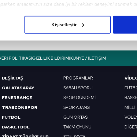
aparken amacımızın size daha iyi bir reklam deneyimi sunmak ol
G.Saray'dan Nelsson
imizden gelen çabayı gösterdiğimizi ve bu noktada, reklamların ma
açıklaması!
olduğunu sizlere hatırlatmak isteriz.
Kişiselleştir
çerezlere izin vermedikleri takdirde, kullanıcılara hedefli reklaml
abilmek için İnternet Sitemizde kendimize ve üçüncü kişilere ait 
isel verileriniz işlenmekte olup gerekli olan çerezler bilgi toplum
VERI POLITIKASI
GIZLILIK BILDIRIMI
KÜNYE / İLETIŞIM
 çerezler, sitemizin daha işlevsel kılınması ve kişiselleştirilmes
 yapılması, amaçlarıyla sınırlı olarak açık rızanız dahilinde kulla
BEŞİKTAŞ
PROGRAMLAR
VIDE
aşağıda yer alan panel vasıtasıyla belirleyebilirsiniz. Çerezlere iliş
GALATASARAY
SABAH SPORU
FUTB
lgilendirme Metnimizi
ziyaret edebilirsiniz.
FENERBAHÇE
SPOR GÜNDEMİ
BASK
Korunması Kanunu uyarınca hazırlanmış Aydınlatma Metnimizi okum
TRABZONSPOR
SPOR AJANSI
MİLLİ
 çerezlerle ilgili bilgi almak için lütfen
tıklayınız
.
FUTBOL
GÜN ORTASI
VOLE
BASKETBOL
TAKIM OYUNU
DİĞE
ZİRAAT TÜRKİYE KUPASI
SON SAYFA