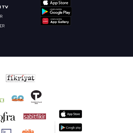
I TV
OR
BER