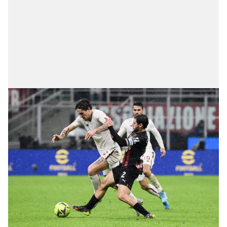
reklam/pazarlama faaliyetlerinin yapılması, amaçlarıyla
sınırlı olarak açık rızanız dahilinde kullanılacaktır.
Çerezlere ilişkin tercihlerinizi aşağıda yer alan panel
vasıtasıyla belirleyebilirsiniz. Çerezlere ilişkin detaylı bilgi
için Ayarlar butonuna tıklayabilir,
Çerez Bilgilendirme
Metnimizi
ziyaret edebilirsiniz.
6698 sayılı Kişisel Verilerin Korunması Kanunu uyarınca
hazırlanmış Aydınlatma Metnimizi okumak ve sitemizde
ilgili mevzuata uygun olarak kullanılan çerezlerle ilgili bilgi
almak için lütfen
tıklayınız
.