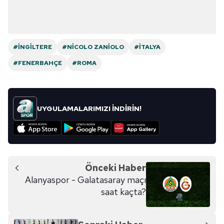
#İNGILTERE
#NICOLO ZANIOLO
#İTALYA
#FENERBAHÇE
#ROMA
UYGULAMALARIMIZI İNDİRİN!
Önceki Haber
Alanyaspor - Galatasaray maçı
saat kaçta?