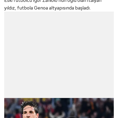
Eski futbolcu Igor Zaniolo'nun oğlu olan İtalyan
yıldız, futbola Genoa altyapısında başladı.