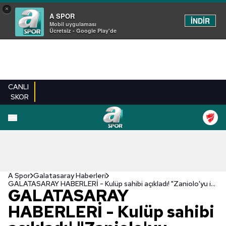
×
A SPOR
İNDİR
Mobil uygulaması
Ücretsiz - Google Play'de
CANLI
SKOR
A Spor
Galatasaray Haberleri
GALATASARAY HABERLERİ - Kulüp sahibi açıkladı! "Zaniolo'yu istedik ama..."
GALATASARAY
HABERLERİ - Kulüp sahibi