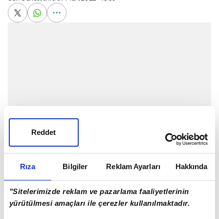
Reddet
Rıza
Bilgiler
Reklam Ayarları
Hakkında
UEFA Avrupa Ligi son 16 turunda
Barcelona
ile
"Sitelerimizde reklam ve pazarlama faaliyetlerinin
Galatasaray
İspanya
'da karşı karşıya gelecek. Sarı
yürütülmesi amaçları ile çerezler kullanılmaktadır.
kırmızılılar, eşleşmenin ilk mücadelesine