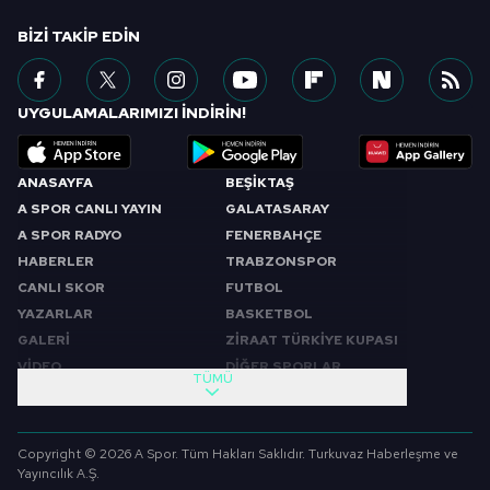
BIZI TAKIP EDIN
UYGULAMALARIMIZI İNDİRİN!
ANASAYFA
BEŞİKTAŞ
A SPOR CANLI YAYIN
GALATASARAY
A SPOR RADYO
FENERBAHÇE
HABERLER
TRABZONSPOR
CANLI SKOR
FUTBOL
YAZARLAR
BASKETBOL
GALERİ
ZİRAAT TÜRKİYE KUPASI
VİDEO
DİĞER SPORLAR
TÜMÜ
PROGRAMLAR
VIDEO
SABAH SPORU
FUTBOL
Copyright © 2026 A Spor. Tüm Hakları Saklıdır. Turkuvaz Haberleşme ve
SPOR GÜNDEMİ
BASKETBOL
Yayıncılık A.Ş.