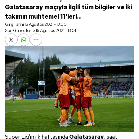
Galatasaray maçıyla ilgili tüm bilgiler ve iki
takımın muhtemel 11'leri...
Giriş Tarihi:
16 Ağustos 2021 - 13:00
Son Güncelleme:
16 Ağustos 2021 - 13:01
Süper Lig'in ilk haftasında
Galatasaray
, saat