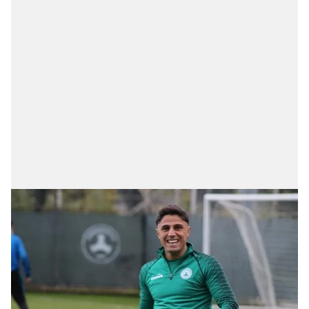
verileriniz işlenmekte olup gerekli olan çerezler bilgi
toplumu hizmetlerinin sunulması amacıyla
kullanılmaktadır. Diğer çerezler, sitemizin daha işlevsel
kılınması ve kişiselleştirilmesi ve sizlere yönelik
reklam/pazarlama faaliyetlerinin yapılması, amaçlarıyla
sınırlı olarak açık rızanız dahilinde kullanılacaktır.
Çerezlere ilişkin tercihlerinizi aşağıda yer alan panel
vasıtasıyla belirleyebilirsiniz. Çerezlere ilişkin detaylı bilgi
için Ayarlar butonuna tıklayabilir,
Çerez Bilgilendirme
Metnimizi
ziyaret edebilirsiniz.
6698 sayılı Kişisel Verilerin Korunması Kanunu uyarınca
hazırlanmış Aydınlatma Metnimizi okumak ve sitemizde
ilgili mevzuata uygun olarak kullanılan çerezlerle ilgili bilgi
almak için lütfen
tıklayınız
.