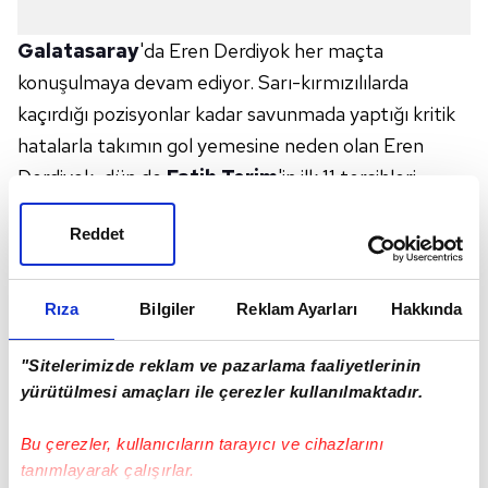
Galatasaray
'da Eren Derdiyok her maçta
konuşulmaya devam ediyor. Sarı-kırmızılılarda
kaçırdığı pozisyonlar kadar savunmada yaptığı kritik
hatalarla takımın gol yemesine neden olan Eren
Derdiyok, dün de
Fatih Terim
'in ilk 11 tercihleri
arasındaydı. Karşılaşmanın ilk yarısında silik bir
Reddet
performans ortaya koyan İsviçreli golcü,
Galatasaray'ın Ndiaye sayesinde kazandığı penaltıda
beyaz noktanın başına geçti. Meşin yuvarlağı sağ
Rıza
Bilgiler
Reklam Ayarları
Hakkında
köşeye sert vuruşla gönderen Eren, fileleri sarstı.
Eren golle buluşsa da 50. dakikada kaçırdığı golle yine
"Sitelerimizde reklam ve pazarlama faaliyetlerinin
yürütülmesi amaçları ile çerezler kullanılmaktadır.
saç baş yoldurttu. Hızlı çıkan sarı-kırmızılılarda
Ndiaye'nin taşıdığı top önce Onyekuru'ya ardından
Bu çerezler, kullanıcıların tarayıcı ve cihazlarını
tekrar Ndiaye'ye geldi. Ndiaye müthiş bir pasla Eren'i
tanımlayarak çalışırlar.