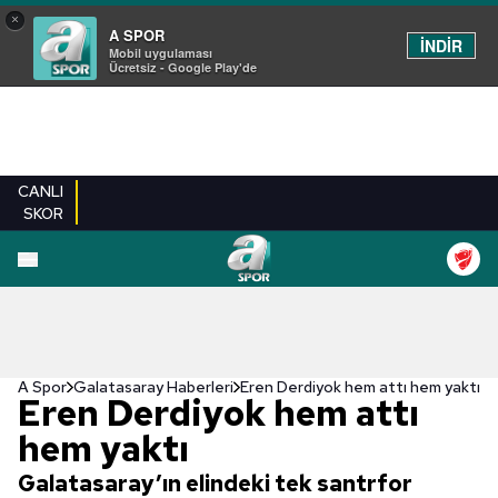
×
A SPOR
İNDİR
Mobil uygulaması
Ücretsiz - Google Play'de
CANLI
SKOR
A Spor
Galatasaray Haberleri
Eren Derdiyok hem attı hem yaktı
Eren Derdiyok hem attı
hem yaktı
Galatasaray’ın elindeki tek santrfor