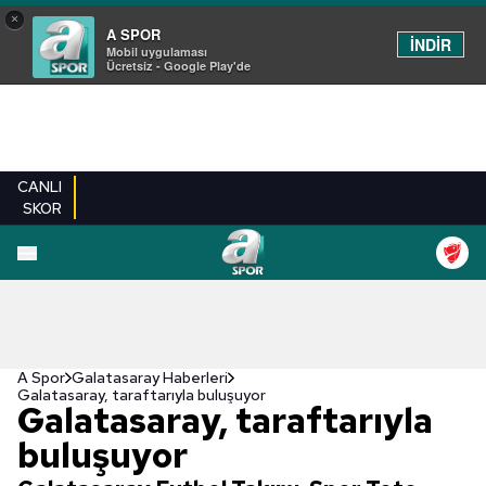
×
A SPOR
İNDİR
Mobil uygulaması
Ücretsiz - Google Play'de
CANLI
SKOR
A Spor
Galatasaray Haberleri
Galatasaray, taraftarıyla buluşuyor
Galatasaray, taraftarıyla
buluşuyor