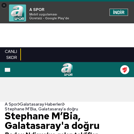
×
A SPOR
İNDİR
Mobil uygulaması
Ücretsiz - Google Play'de
CANLI
SKOR
A Spor
Galatasaray Haberleri
Stephane M’Bia, Galatasaray'a doğru
Stephane M’Bia,
Galatasaray'a doğru