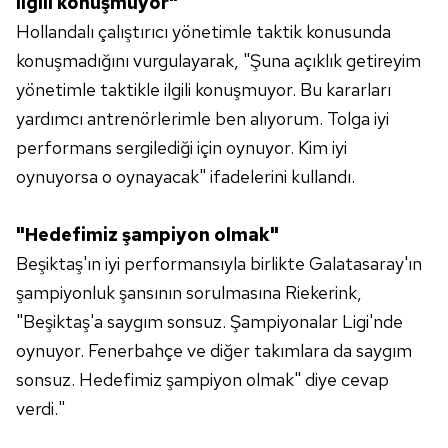
ilgili konuşmuyor"
Hollandalı çalıştırıcı yönetimle taktik konusunda
6698 sayılı Kişisel Verilerin Korunması Kanunu uyarınca
konuşmadığını vurgulayarak, "Şuna açıklık getireyim
hazırlanmış Aydınlatma Metnimizi okumak ve sitemizde
ilgili mevzuata uygun olarak kullanılan çerezlerle ilgili bilgi
yönetimle taktikle ilgili konuşmuyor. Bu kararları
almak için lütfen
tıklayınız
.
yardımcı antrenörlerimle ben alıyorum. Tolga iyi
performans sergilediği için oynuyor. Kim iyi
oynuyorsa o oynayacak" ifadelerini kullandı.
"Hedefimiz şampiyon olmak"
Beşiktaş'ın iyi performansıyla birlikte Galatasaray'ın
şampiyonluk şansının sorulmasına Riekerink,
"Beşiktaş'a saygım sonsuz. Şampiyonalar Ligi'nde
oynuyor. Fenerbahçe ve diğer takımlara da saygım
sonsuz. Hedefimiz şampiyon olmak" diye cevap
verdi."