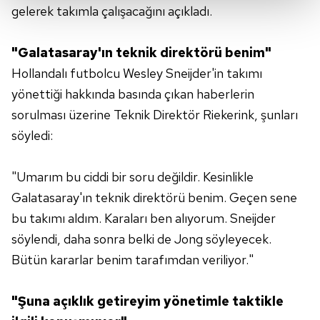
gelerek takımla çalışacağını açıkladı.
Her halükârda, kullanıcılar, bu çerezlere izin vermedikleri
takdirde, kullanıcılara hedefli reklamlar
"Galatasaray'ın teknik direktörü benim"
gösterilmeyecektir."
Hollandalı futbolcu Wesley Sneijder'in takımı
Sizlere daha iyi bir hizmet sunabilmek için İnternet
yönettiği hakkında basında çıkan haberlerin
Sitemizde kendimize ve üçüncü kişilere ait çerezler
sorulması üzerine Teknik Direktör Riekerink, şunları
kullanılmaktadır. Bu çerezler vasıtasıyla çeşitli kişisel
söyledi:
verileriniz işlenmekte olup gerekli olan çerezler bilgi
toplumu hizmetlerinin sunulması amacıyla
"Umarım bu ciddi bir soru değildir. Kesinlikle
kullanılmaktadır. Diğer çerezler, sitemizin daha işlevsel
kılınması ve kişiselleştirilmesi ve sizlere yönelik
Galatasaray'ın teknik direktörü benim. Geçen sene
reklam/pazarlama faaliyetlerinin yapılması, amaçlarıyla
bu takımı aldım. Karaları ben alıyorum. Sneijder
sınırlı olarak açık rızanız dahilinde kullanılacaktır.
söylendi, daha sonra belki de Jong söyleyecek.
Bütün kararlar benim tarafımdan veriliyor."
Çerezlere ilişkin tercihlerinizi aşağıda yer alan panel
vasıtasıyla belirleyebilirsiniz. Çerezlere ilişkin detaylı bilgi
için Ayarlar butonuna tıklayabilir,
Çerez Bilgilendirme
"Şuna açıklık getireyim yönetimle taktikle
Metnimizi
ziyaret edebilirsiniz.