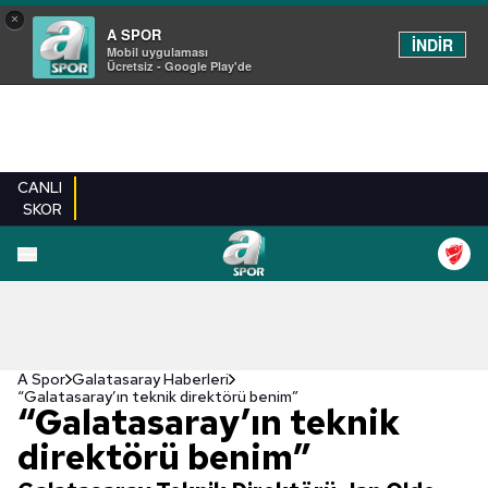
×
A SPOR
İNDİR
Mobil uygulaması
Ücretsiz - Google Play'de
CANLI
SKOR
A Spor
Galatasaray Haberleri
“Galatasaray’ın teknik direktörü benim”
“Galatasaray’ın teknik
direktörü benim”