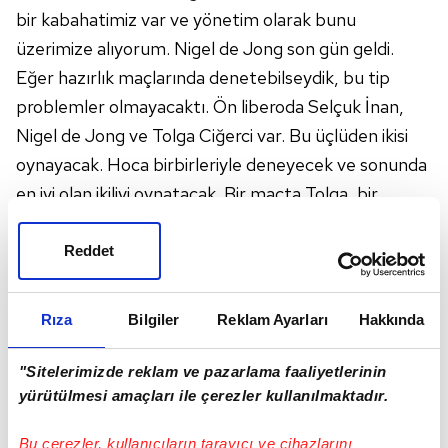
bir kabahatimiz var ve yönetim olarak bunu
üzerimize alıyorum. Nigel de Jong son gün geldi.
Eğer hazırlık maçlarında denetebilseydik, bu tip
problemler olmayacaktı. Ön liberoda Selçuk İnan,
Nigel de Jong ve Tolga Ciğerci var. Bu üçlüden ikisi
oynayacak. Hoca birbirleriyle deneyecek ve sonunda
en iyi olan ikiliyi oynatacak. Bir maçta Tolga, bir
maçta De Jong yedek kalabilir. Selçuk İnan hiçbir
şekilde onlardan daha geride bir arkadaşımız değil.
Reddet
Kaptanımızdır ve kendisini seviyoruz."
"Ligdeki ilk 4 maçta 12 puan hedeflemiştik"
Rıza
Bilgiler
Reklam Ayarları
Hakkında
Süper Lig'in ilk 2 haftasındaki maçlarını kazandıklarını
ancak Kayserispor deplasmanında berabere
"Sitelerimizde reklam ve pazarlama faaliyetlerinin
kaldıklarını hatırlatan Nazifoğlu, "Biz, ligdeki ilk 4
yürütülmesi amaçları ile çerezler kullanılmaktadır.
maçtan 12 puan çıkarmayı hedeflemiştik.
Bu çerezler, kullanıcıların tarayıcı ve cihazlarını