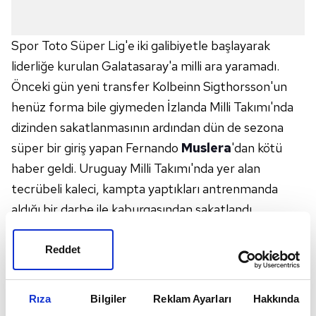
Spor Toto Süper Lig'e iki galibiyetle başlayarak
liderliğe kurulan Galatasaray'a milli ara yaramadı.
Önceki gün yeni transfer Kolbeinn Sigthorsson'un
henüz forma bile giymeden İzlanda Milli Takımı'nda
dizinden sakatlanmasının ardından dün de sezona
süper bir giriş yapan Fernando
Muslera
'dan kötü
haber geldi. Uruguay Milli Takımı'nda yer alan
tecrübeli kaleci, kampta yaptıkları antrenmanda
aldığı bir darbe ile kaburgasından sakatlandı.
YARIDA BIRAKTI
Reddet
Antrenmanı yarıda bırakan sarı-kırmızılı file
bekçisinin kontrollerinde yumuşak doku zedelenmesi
Rıza
Bilgiler
Reklam Ayarları
Hakkında
tespit edildi. Doktorların, Muslera'ya dinlenmesini