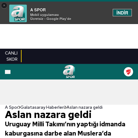
×
A SPOR
İNDİR
Mobil uygulaması
Ücretsiz - Google Play'de
CANLI
SKOR
A Spor
Galatasaray Haberleri
Aslan nazara geldi
Aslan nazara geldi
Uruguay Milli Takımı’nın yaptığı idmanda
kaburgasına darbe alan Muslera’da