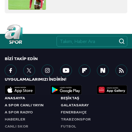
almak için lütfen
tıklayınız
.
BIZI TAKIP EDIN
UYGULAMALARIMIZI İNDİRİN!
ANASAYFA
BEŞİKTAŞ
A SPOR CANLI YAYIN
GALATASARAY
A SPOR RADYO
FENERBAHÇE
HABERLER
TRABZONSPOR
CANLI SKOR
FUTBOL