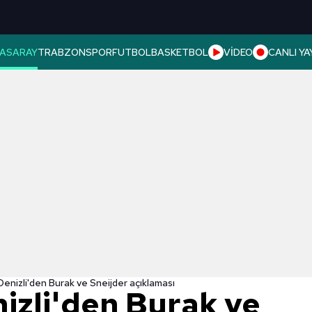
ASARAY
TRABZONSPOR
FUTBOL
BASKETBOL
VİDEO
CANLI YA
enizli'den Burak ve Sneijder açıklaması
izli'den Burak ve