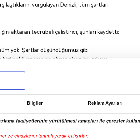
şılaştıklarını vurgulayan Denizli, tüm şartları
ini aktaran tecrübeli çalıştırıcı, şunları kaydetti:
üm yok. Şartlar düşündüğümüz gibi
 bizi bekliyor ama ne olursa olsun bu göreve
abullendiğim anlamına gelir. Bu şartlar oluşursa
etmem gibi düşüncem asla olmaz. Zor bir tablo
olan bu zorluklarla mücadele etmek. Düşündüğüm
emesine, düşüncelerimizde olmayan ayrılığın
Bilgiler
Reklam Ayarları
rlama faaliyetlerinin yürütülmesi amaçları ile çerezler kullan
ık duymadığını anlatan Mustafa Denizli, "Şartları
 için farklı bir yer. Böyle bir tablo beklemiyordum.
yıcı ve cihazlarını tanımlayarak çalışırlar.