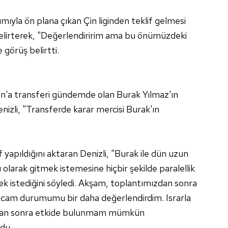
ımıyla ön plana çıkan Çin liginden teklif gelmesi
elirterek, "Değerlendiririm ama bu önümüzdeki
 görüş belirtti.
oan'a transferi gündemde olan Burak Yılmaz'ın
enizli, "Transferde karar mercisi Burak'ın
f yapıldığını aktaran Denizli, "Burak ile dün uzun
 olarak gitmek istemesine hiçbir şekilde paralellik
k istediğini söyledi. Akşam, toplantımızdan sonra
Hocam durumumu bir daha değerlendirdim. Israrla
adan sonra etkide bulunmam mümkün
du.