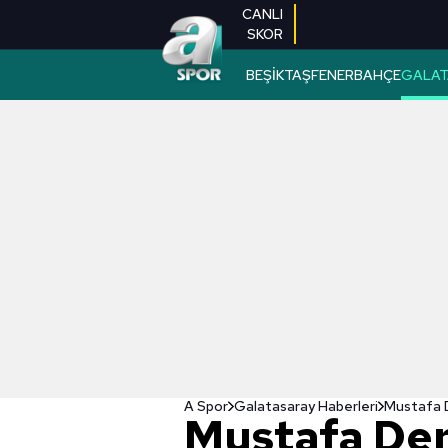
CANLI
SKOR
BEŞİKTAŞ
FENERBAHÇE
GALAT
A Spor
Galatasaray Haberleri
Mustafa D
Mustafa Den