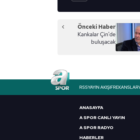
Önceki Haber
Kankalar Çin'de
buluşacak
RSS
YAYIN AKIŞI
FREKANSLAR
ANASAYFA
A SPOR CANLI YAYIN
A SPOR RADYO
HABERLER