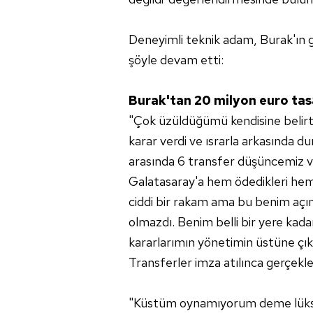
Deneyimli teknik adam, Burak'ın g
şöyle devam etti:
Burak'tan 20 milyon euro ta
"Çok üzüldüğümü kendisine belirt
karar verdi ve ısrarla arkasında du
arasında 6 transfer düşüncemiz var
Galatasaray'a hem ödedikleri hem 
ciddi bir rakam ama bu benim açım
olmazdı. Benim belli bir yere ka
kararlarımın yönetimin üstüne çık
Transferler imza atılınca gerçekleş
"Küstüm oynamıyorum deme lük