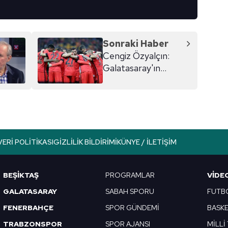
Sonraki Haber
Cengiz Özyalçın:
Galatasaray'ın
şampiyonluk şansı
kalmadı
VERI POLITIKASI
GIZLILIK BILDIRIMI
KÜNYE / İLETIŞIM
BEŞİKTAŞ
PROGRAMLAR
VIDE
GALATASARAY
SABAH SPORU
FUTB
FENERBAHÇE
SPOR GÜNDEMİ
BASK
TRABZONSPOR
SPOR AJANSI
MİLLİ