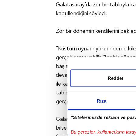
Galatasaray'da zor bir tabloyla kar
kabullendiğini söyledi.
Zor bir dönemin kendilerini beklediğ
"Küstüm oynamıyorum deme lüks
gerçekleşmeyebilir. Zor bir dönem
başladıktan sonra bütün şartları k
devam ederim, oluşmazsa devam 
Reddet
ile karşı karşıyayız ama önemli 
tablonun ocak ayında gerçekleşm
gerçekleşmesine üzüldüm."
Rıza
"Sitelerimizde reklam ve paza
Galatasaray'a geldiği için pişmanl
bilsem yine gelirdim. Burası benim
Bu çerezler, kullanıcıların tara