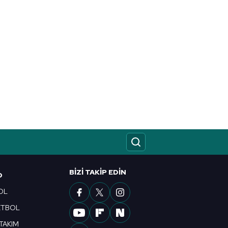
BIZI TAKIP EDIN
O
OL
ETBOL
 TAKIM