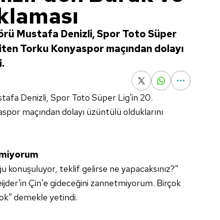
ıklaması
örü Mustafa Denizli, Spor Toto Süper
biten Torku Konyaspor maçından dolayı
.
afa Denizli, Spor Toto Süper Lig'in 20.
spor maçından dolayı üzüntülü olduklarını
etmiyorum
ğu konuşuluyor, teklif gelirse ne yapacaksınız?"
eijder'in Çin'e gideceğini zannetmiyorum. Birçok
 yok" demekle yetindi.