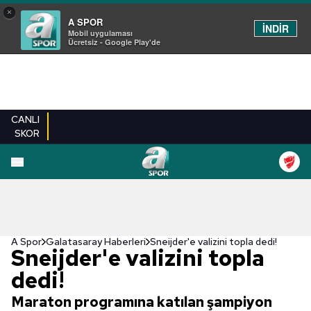
×
A SPOR
İNDİR
Mobil uygulaması
Ücretsiz - Google Play'de
CANLI
SKOR
A Spor
Galatasaray Haberleri
Sneijder'e valizini topla dedi!
Sneijder'e valizini topla
dedi!
Maraton programına katılan şampiyon