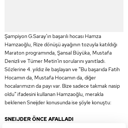
Şampiyon G.Saray'ın başarılı hocası Hamza
Hamzaoğlu, Rize dönüşü ayağının tozuyla katıldığı
Maraton programında, Şansal Büyüka, Mustafa
Denizli ve Tümer Metin'in sorularını yanıtladı.
Sözlerine 4. yıldız ile başlayan ve "Bu başarıda Fatih
Hocamın da, Mustafa Hocamın da, diğer
hocalarımızın da payı var. Bize sadece takmak nasip
oldu" ifadesini kullanan Hamzaoğlu, merakla
beklenen Sneijder konusunda ise şöyle konuştu:
SNEIJDER ÖNCE AFALLADI
"Çok güzel bir sezon yaşadık Sneijder'le. İlk gün