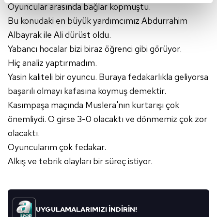
Oyuncular arasında bağlar kopmuştu.
kalemimiz olduğunu sizlere hatırlatmak isteriz.
Bu konudaki en büyük yardımcımız Abdurrahim
Albayrak ile Ali dürüst oldu.
Her halükârda, kullanıcılar, bu çerezlere izin vermedikleri
takdirde, kullanıcılara hedefli reklamlar
Yabancı hocalar bizi biraz öğrenci gibi görüyor.
gösterilmeyecektir."
Hiç analiz yaptırmadım.
Yasin kaliteli bir oyuncu. Buraya fedakarlıkla geliyorsa
Sizlere daha iyi bir hizmet sunabilmek için İnternet
başarılı olmayı kafasına koymuş demektir.
Sitemizde kendimize ve üçüncü kişilere ait çerezler
Kasımpaşa maçında Muslera'nın kurtarışı çok
kullanılmaktadır. Bu çerezler vasıtasıyla çeşitli kişisel
verileriniz işlenmekte olup gerekli olan çerezler bilgi
önemliydi. O girse 3-0 olacaktı ve dönmemiz çok zor
toplumu hizmetlerinin sunulması amacıyla
olacaktı.
kullanılmaktadır. Diğer çerezler, sitemizin daha işlevsel
Oyuncularım çok fedakar.
kılınması ve kişiselleştirilmesi ve sizlere yönelik
Alkış ve tebrik olayları bir süreç istiyor.
reklam/pazarlama faaliyetlerinin yapılması, amaçlarıyla
sınırlı olarak açık rızanız dahilinde kullanılacaktır.
Çerezlere ilişkin tercihlerinizi aşağıda yer alan panel
vasıtasıyla belirleyebilirsiniz. Çerezlere ilişkin detaylı bilgi
UYGULAMALARIMIZI İNDİRİN!