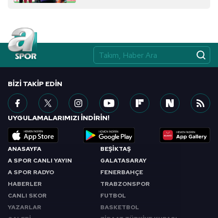
almak için lütfen
tıklayınız
.
BIZI TAKIP EDIN
UYGULAMALARIMIZI İNDİRİN!
ANASAYFA
BEŞİKTAŞ
A SPOR CANLI YAYIN
GALATASARAY
A SPOR RADYO
FENERBAHÇE
HABERLER
TRABZONSPOR
CANLI SKOR
FUTBOL
YAZARLAR
BASKETBOL