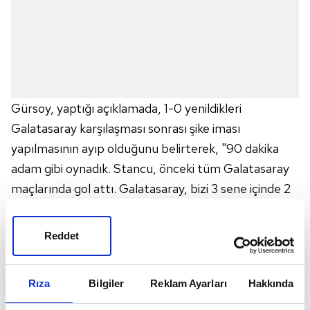
Gürsoy, yaptığı açıklamada, 1-0 yenildikleri
Galatasaray karşılaşması sonrası şike iması
yapılmasının ayıp olduğunu belirterek, "90 dakika
adam gibi oynadık. Stancu, önceki tüm Galatasaray
maçlarında gol attı. Galatasaray, bizi 3 sene içinde 2
kez yenebildi. Maçı alan da satan da iddia eden de
şerefsizdir. Yasal başvuru hakkımızı saklı tuttuğumuz
Reddet
kamuoyuna duyurulur" diye konuştu.
Rıza
Bilgiler
Reklam Ayarları
Hakkında
İddiaların takdirini, kamuoyuna bıraktıklarını söyleyen
Gürsoy, "Gençlerbirliği tarihinde böyle bir maç