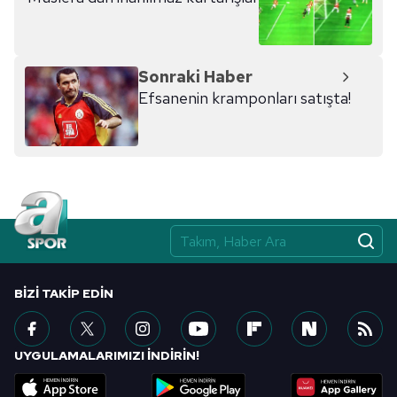
Sonraki Haber
Efsanenin kramponları satışta!
BIZI TAKIP EDIN
UYGULAMALARIMIZI İNDİRİN!