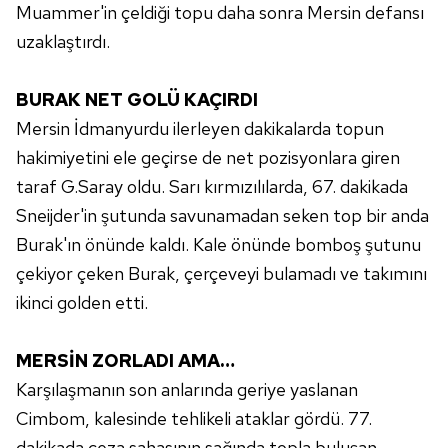
Muammer'in çeldiği topu daha sonra Mersin defansı
kılınması ve kişiselleştirilmesi ve sizlere yönelik
uzaklaştırdı.
reklam/pazarlama faaliyetlerinin yapılması, amaçlarıyla
sınırlı olarak açık rızanız dahilinde kullanılacaktır.
BURAK NET GOLÜ KAÇIRDI
Çerezlere ilişkin tercihlerinizi aşağıda yer alan panel
Mersin İdmanyurdu ilerleyen dakikalarda topun
vasıtasıyla belirleyebilirsiniz. Çerezlere ilişkin detaylı bilgi
hakimiyetini ele geçirse de net pozisyonlara giren
için Ayarlar butonuna tıklayabilir,
Çerez Bilgilendirme
taraf G.Saray oldu. Sarı kırmızılılarda, 67. dakikada
Metnimizi
ziyaret edebilirsiniz.
Sneijder'in şutunda savunamadan seken top bir anda
6698 sayılı Kişisel Verilerin Korunması Kanunu uyarınca
Burak'ın önünde kaldı. Kale önünde bomboş şutunu
hazırlanmış Aydınlatma Metnimizi okumak ve sitemizde
çekiyor çeken Burak, çerçeveyi bulamadı ve takımını
ilgili mevzuata uygun olarak kullanılan çerezlerle ilgili bilgi
ikinci golden etti.
almak için lütfen
tıklayınız
.
MERSİN ZORLADI AMA…
Karşılaşmanın son anlarında geriye yaslanan
Cimbom, kalesinde tehlikeli ataklar gördü. 77.
dakikada ceza sahasının sağında topla buluşan