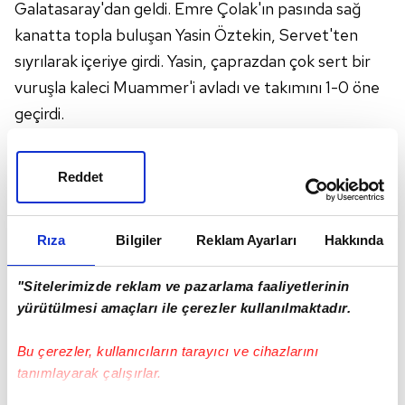
Galatasaray'dan geldi. Emre Çolak'ın pasında sağ
kanatta topla buluşan Yasin Öztekin, Servet'ten
sıyrılarak içeriye girdi. Yasin, çaprazdan çok sert bir
vuruşla kaleci Muammer'i avladı ve takımını 1-0 öne
geçirdi.
MUSLERA'NIN ELLERİ UZADI
Reddet
Sarı kırmızıların, golünün ardından Mersin'in atakları
sıklaştı. Karşılaşmanın 24. dakikasına ise damga
Rıza
Bilgiler
Reklam Ayarları
Hakkında
vuran isim Muslera oldu. Uruguaylı kaleci, Mersinli
Pedriel'in ceza alanının sağından çektiği şutu çeldi ve
"Sitelerimizde reklam ve pazarlama faaliyetlerinin
ardından kale önünde Vederson'a çarparak ağlara
yürütülmesi amaçları ile çerezler kullanılmaktadır.
yönelen topa da müdahale bulunmayı başararak
meşin yuvarlağı kornere çeldi.
Bu çerezler, kullanıcıların tarayıcı ve cihazlarını
tanımlayarak çalışırlar.
OKTAY ZORU BAŞARDI