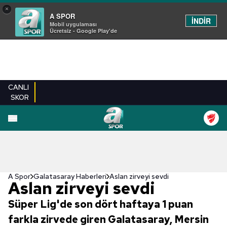
×
A SPOR
İNDİR
Mobil uygulaması
Ücretsiz - Google Play'de
CANLI
SKOR
A Spor
Galatasaray Haberleri
Aslan zirveyi sevdi
Aslan zirveyi sevdi
Süper Lig'de son dört haftaya 1 puan
farkla zirvede giren Galatasaray, Mersin