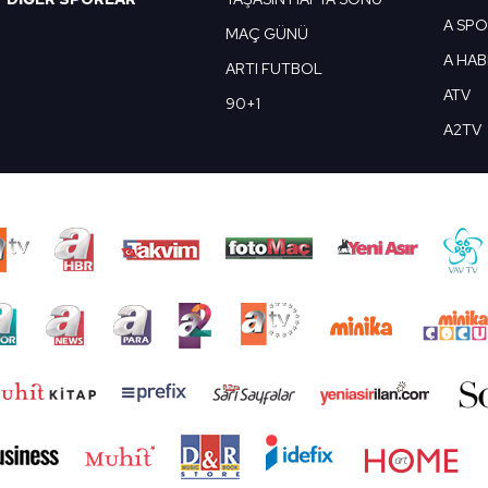
A SP
MAÇ GÜNÜ
A HA
ARTI FUTBOL
ATV
90+1
A2TV