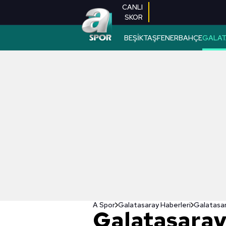
CANLI
SKOR
BEŞİKTAŞ
FENERBAHÇE
GALAT
A Spor
Galatasaray Haberleri
Galatasa
Galatasaray