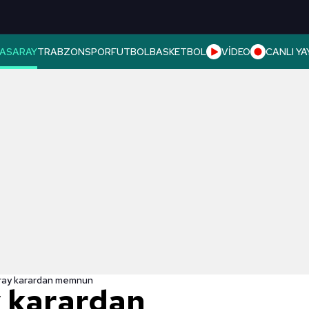
ASARAY
TRABZONSPOR
FUTBOL
BASKETBOL
VİDEO
CANLI YA
ray karardan memnun
 karardan