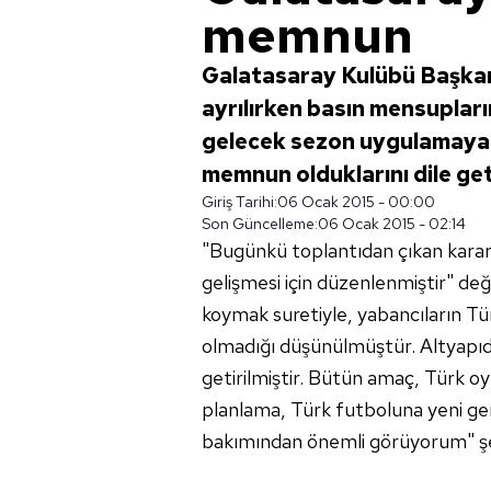
memnun
Galatasaray Kulübü Başkan
ayrılırken basın mensuplar
gelecek sezon uygulamaya 
memnun olduklarını dile get
Giriş Tarihi:
06 Ocak 2015 - 00:00
Son Güncelleme:
06 Ocak 2015 - 02:14
"Bugünkü toplantıdan çıkan karar
gelişmesi için düzenlenmiştir" de
koymak suretiyle, yabancıların T
olmadığı düşünülmüştür. Altyapıdan
getirilmiştir. Bütün amaç, Türk oy
planlama, Türk futboluna yeni gen
bakımından önemli görüyorum" şek