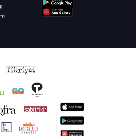
OR
BER