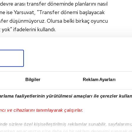
evre arası transfer döneminde planlarını nasıl
ine ise Yarsuvat, "Transfer dönemi başlayacak
nsfer düşünmüyoruz. Olursa belki birkaç oyuncu
yok" ifadelerini kullandı.
 ile kulüp temsilcileri, son bölümde birlikte medya
Bilgiler
Reklam Ayarları
I
rlama faaliyetlerinin yürütülmesi amaçları ile çerezler kullan
yıcı ve cihazlarını tanımlayarak çalışırlar.
Sonraki Haber
de sizlere özel kişiselleştirilmiş reklamlar sunabilir, sayfalarım
Türk futbolcular para
aparken amacımızın size daha iyi bir reklam deneyimi sunmak ol