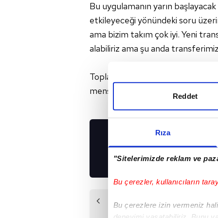
Bu uygulamanın yarın başlayacak d
etkileyeceği yönündeki soru üzer
ama bizim takım çok iyi. Yeni tra
alabiliriz ama şu anda transferimiz 
Toplantıda bulunan TFF yetkilileri
mensuplarına poz verdi.
Reddet
Rıza
UYGULAMALARIMIZ
İNDİRİN!
"Sitelerimizde reklam ve paza
Bu çerezler, kullanıcıların tara
Önceki Haber
Bu çerezlere izin vermeniz halin
Yine 'Şeytan'
deneyimi yaşatabiliriz. Bunu y