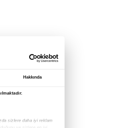
Hakkında
ılmaktadır.
ızda sizlere daha iyi reklam
duğunu ve sizlere en iyi