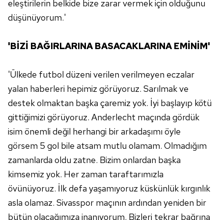
eleştirilerin belkide bize zarar vermek için olduğunu
ilgili mevzuata uygun olarak kullanılan çerezlerle ilgili bilgi
düşünüyorum.'
almak için lütfen
tıklayınız
.
'BİZİ BAĞIRLARINA BASACAKLARINA EMİNİM'
'Ülkede futbol düzeni verilen verilmeyen eczalar
yalan haberleri hepimiz görüyoruz. Sarılmak ve
destek olmaktan başka çaremiz yok. İyi başlayıp kötü
gittiğimizi görüyoruz. Anderlecht maçında gördük
isim önemli değil herhangi bir arkadaşımı öyle
görsem 5 gol bile atsam mutlu olamam. Olmadığım
zamanlarda oldu zatne. Bizim onlardan başka
kimsemiz yok. Her zaman taraftarımızla
övünüyoruz. İlk defa yaşamıyoruz küskünlük kırgınlık
asla olamaz. Sivasspor maçının ardından yeniden bir
bütün olacağımıza inanıyorum. Bizleri tekrar bağrına