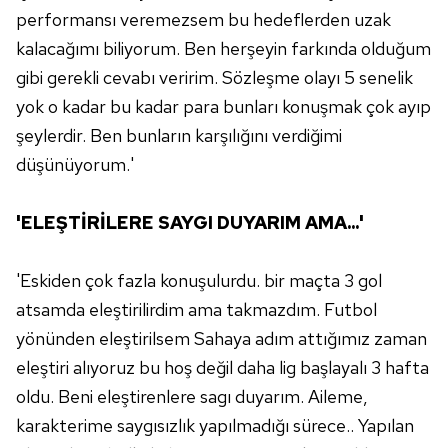
gösterilmeyecektir."
performansı veremezsem bu hedeflerden uzak
kalacağımı biliyorum. Ben herşeyin farkında olduğum
Sizlere daha iyi bir hizmet sunabilmek için İnternet
gibi gerekli cevabı veririm. Sözleşme olayı 5 senelik
Sitemizde kendimize ve üçüncü kişilere ait çerezler
kullanılmaktadır. Bu çerezler vasıtasıyla çeşitli kişisel
yok o kadar bu kadar para bunları konuşmak çok ayıp
verileriniz işlenmekte olup gerekli olan çerezler bilgi
şeylerdir. Ben bunların karşılığını verdiğimi
toplumu hizmetlerinin sunulması amacıyla
düşünüyorum.'
kullanılmaktadır. Diğer çerezler, sitemizin daha işlevsel
kılınması ve kişiselleştirilmesi ve sizlere yönelik
'ELEŞTİRİLERE SAYGI DUYARIM AMA...'
reklam/pazarlama faaliyetlerinin yapılması, amaçlarıyla
sınırlı olarak açık rızanız dahilinde kullanılacaktır.
'Eskiden çok fazla konuşulurdu. bir maçta 3 gol
Çerezlere ilişkin tercihlerinizi aşağıda yer alan panel
atsamda eleştirilirdim ama takmazdım. Futbol
vasıtasıyla belirleyebilirsiniz. Çerezlere ilişkin detaylı bilgi
yönünden eleştirilsem Sahaya adım attığımız zaman
için Ayarlar butonuna tıklayabilir,
Çerez Bilgilendirme
eleştiri alıyoruz bu hoş değil daha lig başlayalı 3 hafta
Metnimizi
ziyaret edebilirsiniz.
oldu. Beni eleştirenlere sagı duyarım. Aileme,
6698 sayılı Kişisel Verilerin Korunması Kanunu uyarınca
karakterime saygısızlık yapılmadığı sürece.. Yapılan
hazırlanmış Aydınlatma Metnimizi okumak ve sitemizde