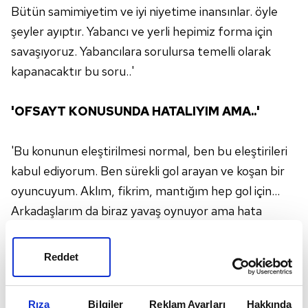
Bütün samimiyetim ve iyi niyetime inansınlar. öyle
şeyler ayıptır. Yabancı ve yerli hepimiz forma için
savaşıyoruz. Yabancılara sorulursa temelli olarak
kapanacaktır bu soru..'
'OFSAYT KONUSUNDA HATALIYIM AMA..'
'Bu konunun eleştirilmesi normal, ben bu eleştirileri
kabul ediyorum. Ben sürekli gol arayan ve koşan bir
oyuncuyum. Aklım, fikrim, mantığım hep gol için...
Arkadaşlarım da biraz yavaş oynuyor ama hata
genellikle benden kaynaklanıyor. Ofsayt konusunda
hatalı olabilir biraz daha dikaktli olmam gerekiyor. Bu
Reddet
ufak birşey çözülebilecek birşey...'
Rıza
Bilgiler
Reklam Ayarları
Hakkında