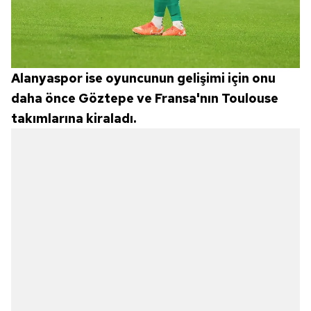
6698 sayılı Kişisel Verilerin Korunması Kanunu uyarınca
hazırlanmış Aydınlatma Metnimizi okumak ve sitemizde
ilgili mevzuata uygun olarak kullanılan çerezlerle ilgili bilgi
almak için lütfen
tıklayınız
.
Alanyaspor ise oyuncunun gelişimi için onu
daha önce Göztepe ve Fransa'nın Toulouse
takımlarına kiraladı.