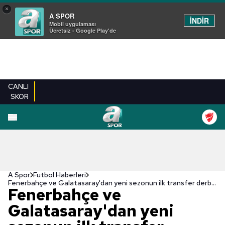
×
A SPOR
İNDİR
Mobil uygulaması
Ücretsiz - Google Play'de
CANLI
SKOR
A Spor
Futbol Haberleri
Fenerbahçe ve Galatasaray'dan yeni sezonun ilk transfer derbisi!
Fenerbahçe ve
Galatasaray'dan yeni