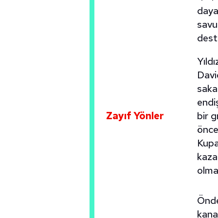
mevzuata uygun olarak kullanılan
dayan
savu
dest
Yıld
Davi
sakat
endiş
Zayıf Yönler
bir 
önce
Kupa
kaz
olma
Önde
kanat