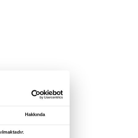
Hakkında
ılmaktadır.