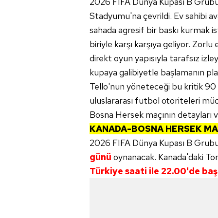
2026 FIFA Dünya Kupası B Grubu'
Stadyumu'na çevrildi. Ev sahibi ava
sahada agresif bir baskı kurmak 
biriyle karşı karşıya geliyor. Zor
direkt oyun yapısıyla tarafsız izleyi
kupaya galibiyetle başlamanın pla
Tello'nun yöneteceği bu kritik 90 
uluslararası futbol otoriteleri mü
Bosna Hersek maçının detayları 
KANADA-BOSNA HERSEK MAÇ
2026 FIFA Dünya Kupası B Grubu'n
günü
oynanacak. Kanada'daki To
Türkiye saati ile 22.00'de ba