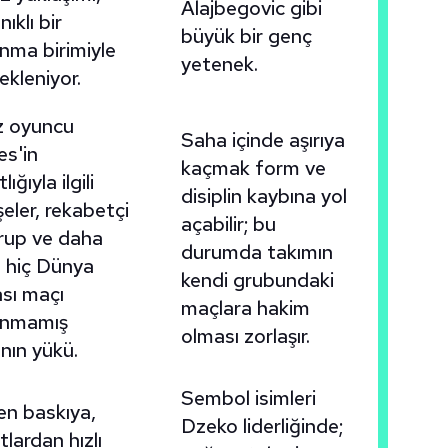
Alajbegovic gibi
 çerezlerle ilgili bilgi almak için lütfen
tıklayınız
.
ıklı bir
büyük bir genç
nma birimiyle
yetenek.
ekleniyor.
ız oyuncu
Saha içinde aşırıya
es'in
kaçmak form ve
lığıyla ilgili
disiplin kaybına yol
eler, rekabetçi
açabilir; bu
grup ve daha
durumda takımın
 hiç Dünya
kendi grubundaki
sı maçı
maçlara hakim
anmamış
olması zorlaşır.
nın yükü.
Sembol isimleri
n baskıya,
Dzeko liderliğinde;
lardan hızlı