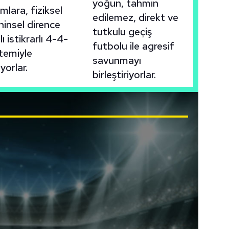
yoğun, tahmin
mlara, fiziksel
edilemez, direkt ve
hinsel dirence
tutkulu geçiş
ı istikrarlı 4-4-
futbolu ile agresif
stemiyle
savunmayı
yorlar.
birleştiriyorlar.