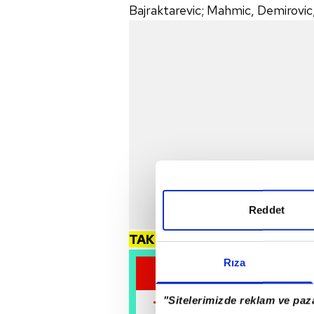
Bajraktarevic; Mahmic, Demirovic
Reddet
TAKIM KARNELERİ
Rıza
TAKIM
KA
"Sitelerimizde reklam ve paza
Teknik