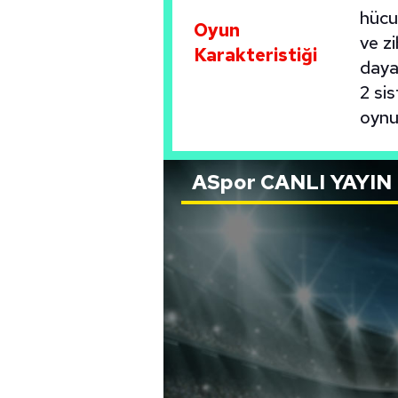
hücu
Oyun
ve zi
Karakteristiği
dayal
2 si
oynu
ASpor
CANLI YAYIN