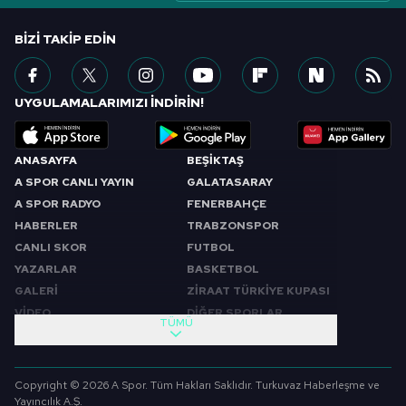
BIZI TAKIP EDIN
UYGULAMALARIMIZI İNDİRİN!
ANASAYFA
BEŞİKTAŞ
A SPOR CANLI YAYIN
GALATASARAY
A SPOR RADYO
FENERBAHÇE
HABERLER
TRABZONSPOR
CANLI SKOR
FUTBOL
YAZARLAR
BASKETBOL
GALERİ
ZİRAAT TÜRKİYE KUPASI
VİDEO
DİĞER SPORLAR
TÜMÜ
PROGRAMLAR
VIDEO
SABAH SPORU
FUTBOL
Copyright © 2026 A Spor. Tüm Hakları Saklıdır. Turkuvaz Haberleşme ve
SPOR GÜNDEMİ
BASKETBOL
Yayıncılık A.Ş.