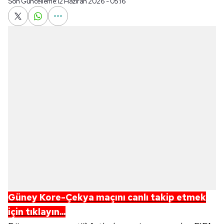
Son Güncelleme:
12 Haziran 2026 - 05:16
Güney Kore-Çekya maçını canlı takip etmek
için tıklayın...