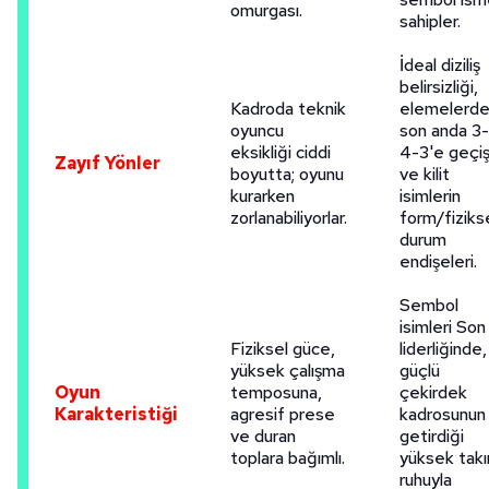
omurgası.
sahipler.
İdeal diziliş
belirsizliği,
Kadroda teknik
elemelerd
oyuncu
son anda 3-
eksikliği ciddi
4-3'e geçi
Zayıf Yönler
boyutta; oyunu
ve kilit
kurarken
isimlerin
zorlanabiliyorlar.
form/fiziks
durum
endişeleri.
Sembol
isimleri Son
Fiziksel güce,
liderliğinde,
yüksek çalışma
güçlü
Oyun
temposuna,
çekirdek
Karakteristiği
agresif prese
kadrosunun
ve duran
getirdiği
toplara bağımlı.
yüksek tak
ruhuyla