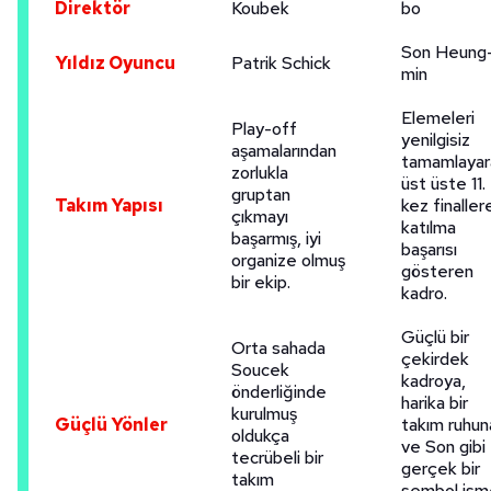
kullanılmaktadır. Bu çerezler vasıtasıyla çeşitli kişisel
Direktör
Koubek
bo
verileriniz işlenmekte olup gerekli olan çerezler bilgi
Son Heung
toplumu hizmetlerinin sunulması amacıyla
Yıldız Oyuncu
Patrik Schick
min
kullanılmaktadır. Diğer çerezler, sitemizin daha işlevsel
kılınması ve kişiselleştirilmesi ve sizlere yönelik
Elemeleri
Play-off
reklam/pazarlama faaliyetlerinin yapılması, amaçlarıyla
yenilgisiz
aşamalarından
tamamlayar
sınırlı olarak açık rızanız dahilinde kullanılacaktır.
zorlukla
üst üste 11.
gruptan
Takım Yapısı
kez finaller
çıkmayı
Çerezlere ilişkin tercihlerinizi aşağıda yer alan panel
katılma
başarmış, iyi
vasıtasıyla belirleyebilirsiniz. Çerezlere ilişkin detaylı bilgi
başarısı
organize olmuş
için Ayarlar butonuna tıklayabilir,
Çerez Bilgilendirme
gösteren
bir ekip.
kadro.
Metnimizi
ziyaret edebilirsiniz.
Güçlü bir
Orta sahada
6698 sayılı Kişisel Verilerin Korunması Kanunu uyarınca
çekirdek
Soucek
hazırlanmış Aydınlatma Metnimizi okumak ve sitemizde
kadroya,
önderliğinde
ilgili mevzuata uygun olarak kullanılan çerezlerle ilgili bilgi
harika bir
kurulmuş
Güçlü Yönler
takım ruhun
almak için lütfen
tıklayınız
.
oldukça
ve Son gibi
tecrübeli bir
gerçek bir
takım
sembol ism