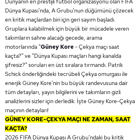
Dünyanın en prestijli futbol organizasyonu olan FIFA
Dünya Kupası'nda, A Grubu'nun düğümünü çözecek
en kritik maçlardan biri için geri sayım başladı.
Gruplara kalabilmek için büyük bir mücadele veren
takımların sahne alacağı gecede, arama
motorlarında "
Güney Kore
- Çekya maçı saat
kaçta?" ve "Dünya Kupası maçları hangi kanalda
şifresiz?" soruları en üst sıralara tırmandı. Patrik
Schick önderliğindeki tecrübeli Çekya omurgası ile
enerjik Güney Kore'nin bu büyük randevusuna dair
tüm detayları, yayın bilgilerini ve takımların gizli
analizlerini sizler için derledik. İşte Güney Kore-Çekya
maçının detayları!
GÜNEY KORE-ÇEKYA MAÇI NE ZAMAN, SAAT
KAÇTA?
2026 FIFA Dünya Kupası A Grubu'ndaki bu kritik