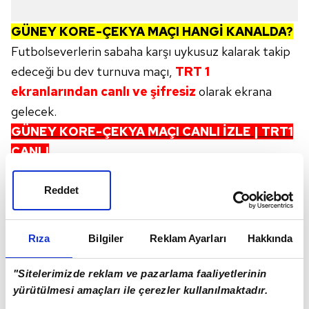
GÜNEY KORE-ÇEKYA MAÇI HANGİ KANALDA
?
Futbolseverlerin sabaha karşı uykusuz kalarak takip
edeceği bu dev turnuva maçı,
TRT 1
ekranlarından canlı ve şifresiz
olarak ekrana
gelecek.
GÜNEY KORE-ÇEKYA MAÇI CANLI İZLE | TRT1
CANLI
GÜNEY KORE-ÇEKYA MAÇI MUHTEMEL 11'LER
Güney Kore:
Kim Seung-gyu; Lee Gi-hyuk, Kim
Reddet
Min-jae, Lee Han-beom; Seol Young-woo, Hwang
In-beom, Paik Seung-ho, Lee Tae-seok; Hwang
Rıza
Bilgiler
Reklam Ayarları
Hakkında
Hee-chan, Lee Jae-sung; Son Heung-min
Çekya:
Kovar; Chaloupek, Hranac, Krejci; Coufal,
"Sitelerimizde reklam ve pazarlama faaliyetlerinin
Cerv, Soucek, Jurasek; Provod, Sulc; Schick
yürütülmesi amaçları ile çerezler kullanılmaktadır.