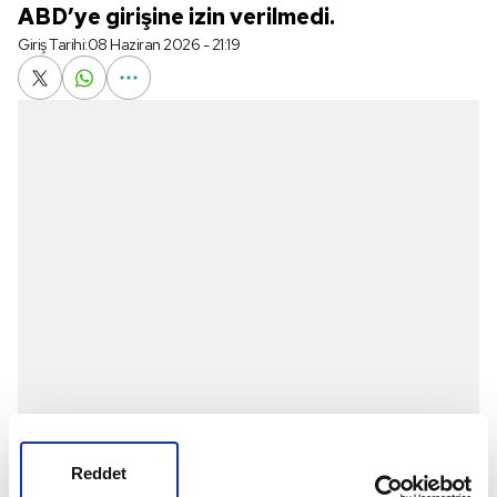
ABD’ye girişine izin verilmedi.
Giriş Tarihi:
08 Haziran 2026 - 21:19
Reddet
Somalili futbol hakemi Artan, Miami Uluslararası