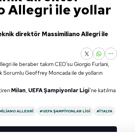
 Allegri ile yollar
teknik direktör Massimiliano Allegri ile
.
llegri ile beraber takım CEO'su Giorgio Furlani,
nik Sorumlu Geoffrey Moncada ile de yolların
tiren
Milan
,
UEFA Şampiyonlar Ligi
'ne katılma
ILIANO ALLEGRI
#UEFA ŞAMPIYONLAR LIGI
#İTALYA