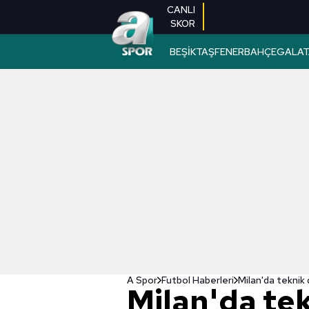
CANLI
SKOR
BEŞİKTAŞ
FENERBAHÇE
GALAT
A Spor
Futbol Haberleri
Milan'da teknik d
Milan'da te