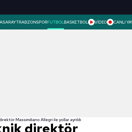
ASARAY
TRABZONSPOR
FUTBOL
BASKETBOL
VİDEO
CANLI YA
irektör Massimiliano Allegri ile yollar ayrıldı
knik direktör