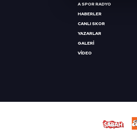
Sizlere daha iyi bir hizmet sun
A SPOR RADYO
çerezler vasıtasıyla çeşitli kiş
HABERLER
amacıyla kullanılmaktadır. Diğer
reklam/pazarlama faaliyetlerinin
CANLI SKOR
YAZARLAR
Çerezlere ilişkin tercihlerinizi 
GALERİ
butonuna tıklayabilir,
Çerez Bi
VİDEO
6698 sayılı Kişisel Verilerin 
mevzuata uygun olarak kullanılan