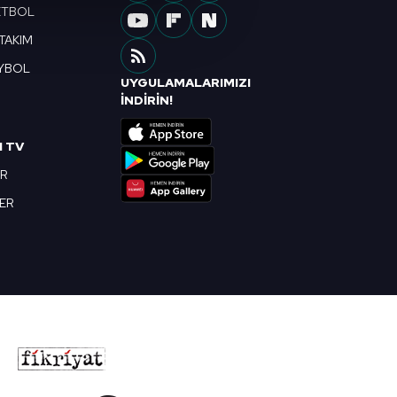
çerezler kullanılmaktadır. Bu
ETBOL
u hizmetlerinin sunulması
 TAKIM
i ve sizlere yönelik
nılacaktır.
YBOL
UYGULAMALARIMIZI
R
İNDİRİN!
kin detaylı bilgi için Ayarlar
I TV
ak ve sitemizde ilgili
OR
BER