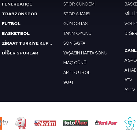
abilmek için İnternet Sitemizde kendimize ve üçüncü kişilere ait 
FENERBAHÇE
SPOR GÜNDEMİ
BASK
isel verileriniz işlenmekte olup gerekli olan çerezler bilgi toplum
TRABZONSPOR
SPOR AJANSI
MİLLİ
 çerezler, sitemizin daha işlevsel kılınması ve kişiselleştirilmes
 yapılması, amaçlarıyla sınırlı olarak açık rızanız dahilinde kulla
FUTBOL
GÜN ORTASI
VOLE
BASKETBOL
TAKIM OYUNU
DİĞE
aşağıda yer alan panel vasıtasıyla belirleyebilirsiniz. Çerezlere iliş
ZİRAAT TÜRKİYE KUPASI
SON SAYFA
lgilendirme Metnimizi
ziyaret edebilirsiniz.
CANL
DİĞER SPORLAR
YAŞASIN HAFTA SONU
Korunması Kanunu uyarınca hazırlanmış Aydınlatma Metnimizi okum
A SP
MAÇ GÜNÜ
 çerezlerle ilgili bilgi almak için lütfen
tıklayınız
.
A HA
ARTI FUTBOL
ATV
90+1
A2TV