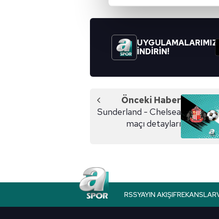
Sizlere daha iyi bir hizmet sun
çerezler vasıtasıyla çeşitli kiş
UYGULAMALARIMIZ
amacıyla kullanılmaktadır. Diğer
İNDİRİN!
reklam/pazarlama faaliyetlerinin
Çerezlere ilişkin tercihlerinizi 
butonuna tıklayabilir,
Çerez Bi
Önceki Haber
Sunderland - Chelsea
6698 sayılı Kişisel Verilerin 
maçı detayları
mevzuata uygun olarak kullanılan
RSS
YAYIN AKIŞI
FREKANSLAR