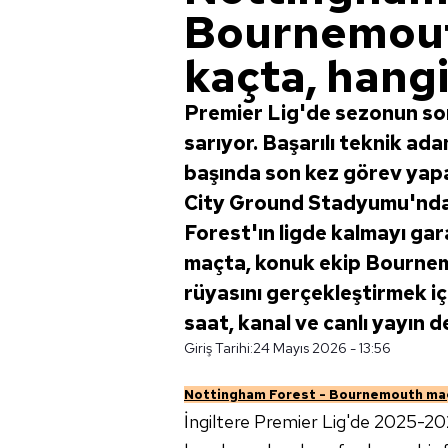
Bournemouth
kaçta, hang
Premier Lig'de sezonun so
sarıyor. Başarılı teknik a
başında son kez görev yapa
City Ground Stadyumu'nda
Forest'ın ligde kalmayı gar
maçta, konuk ekip Bournem
rüyasını gerçekleştirmek iç
saat, kanal ve canlı yayın de
Giriş Tarihi:
24 Mayıs 2026 - 13:56
Nottingham Forest - Bournemouth maçı c
İngiltere Premier Lig'de 2025-2