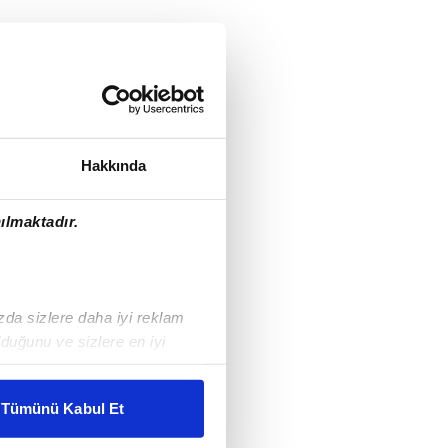
Hakkında
ılmaktadır.
ızda sizlere daha iyi reklam
duğunu ve sizlere en iyi
liyetlerimizi karşılamak
Tümünü Kabul Et
ar gösterilmeyecektir."