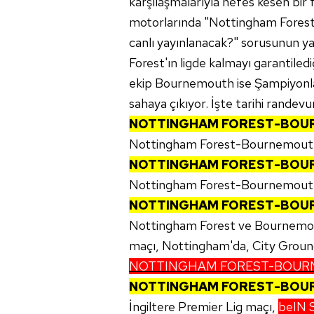
karşılaşmalarıyla nefes kesen bir
motorlarında "Nottingham Forest
canlı yayınlanacak?" sorusunun ya
Forest'ın ligde kalmayı garantile
ekip Bournemouth ise Şampiyonlar 
sahaya çıkıyor. İşte tarihi randevu
NOTTINGHAM FOREST-BOUR
Nottingham Forest-Bournemout
NOTTINGHAM FOREST-BOUR
Nottingham Forest-Bournemouth
NOTTINGHAM FOREST-BOUR
Nottingham Forest ve Bournemouth
maçı, Nottingham'da, City Grou
NOTTINGHAM FOREST-BOURNE
NOTTINGHAM FOREST-BOUR
İngiltere Premier Lig maçı,
beIN 