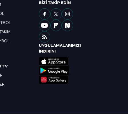
BIZI TAKIP EDIN
O
OL
ETBOL
 TAKIM
YBOL
UYGULAMALARIMIZI
R
İNDİRİN!
I TV
OR
BER