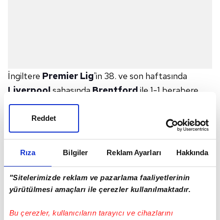
İngiltere
Premier Lig
'in 38. ve son haftasında
Liverpool
sahasında
Brentford
ile 1-1 berabere
kaldı.
Anfield Road'da oynanan mücadelede ev sahibi
Reddet
ekibin golünü 57. dakikada Curtis Jones kaydetti.
Konuk ekibe beraberliği getiren golü ise 63. dakikada
Rıza
Bilgiler
Reklam Ayarları
Hakkında
Kevin Schade attı.
Bu sonuçla birlikte Liverpool ligi 60 puanla 5. sırada
"Sitelerimizde reklam ve pazarlama faaliyetlerinin
tamamladı ve gelecek sezon
UEFA Şampiyonlar
yürütülmesi amaçları ile çerezler kullanılmaktadır.
Ligi
'nde doğrudan katılmaya hak kazandı. Brentford
Bu çerezler, kullanıcıların tarayıcı ve cihazlarını
ise sezonu 53 puanla 9. sırada bitirdi.