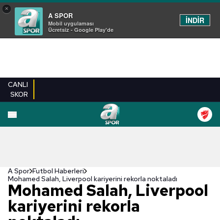
×
A SPOR
İNDİR
Mobil uygulaması
Ücretsiz - Google Play'de
CANLI
SKOR
A Spor
Futbol Haberleri
Mohamed Salah, Liverpool kariyerini rekorla noktaladı
Mohamed Salah, Liverpool
kariyerini rekorla