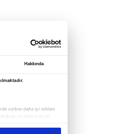
Hakkında
ılmaktadır.
ızda sizlere daha iyi reklam
duğunu ve sizlere en iyi
liyetlerimizi karşılamak