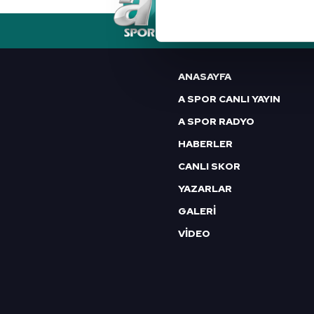
Her halükârda, kullanıcılar, bu 
RSS
YAYIN AKIŞI
FREKANSLAR
Sizlere daha iyi bir hizmet sun
çerezler vasıtasıyla çeşitli kiş
ANASAYFA
amacıyla kullanılmaktadır. Diğer
A SPOR CANLI YAYIN
reklam/pazarlama faaliyetlerinin
A SPOR RADYO
Çerezlere ilişkin tercihlerinizi 
HABERLER
butonuna tıklayabilir,
Çerez Bi
CANLI SKOR
YAZARLAR
6698 sayılı Kişisel Verilerin 
mevzuata uygun olarak kullanılan
GALERİ
VİDEO