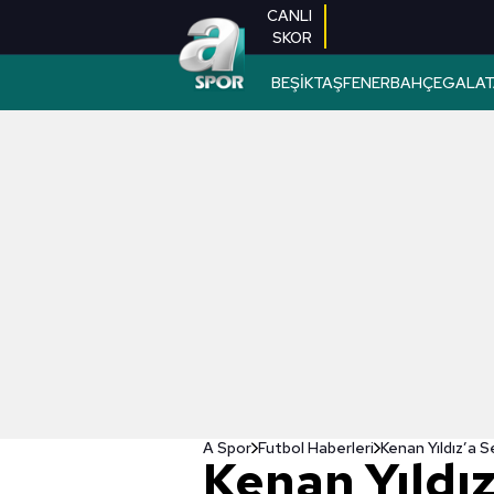
CANLI
SKOR
BEŞİKTAŞ
FENERBAHÇE
GALAT
A Spor
Futbol Haberleri
Kenan Yıldız’a S
Kenan Yıldız