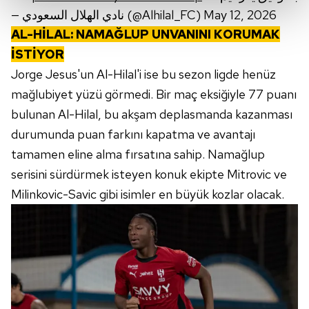
— نادي الهلال السعودي (@Alhilal_FC)
May 12, 2026
Her halükârda, kullanıcılar, bu çerezlere izin vermedikleri
AL-HİLAL: NAMAĞLUP UNVANINI KORUMAK
takdirde, kullanıcılara hedefli reklamlar
İSTİYOR
gösterilmeyecektir."
Jorge Jesus'un Al-Hilal'i ise bu sezon ligde henüz
mağlubiyet yüzü görmedi. Bir maç eksiğiyle 77 puanı
Sizlere daha iyi bir hizmet sunabilmek için İnternet
bulunan Al-Hilal, bu akşam deplasmanda kazanması
Sitemizde kendimize ve üçüncü kişilere ait çerezler
kullanılmaktadır. Bu çerezler vasıtasıyla çeşitli kişisel
durumunda puan farkını kapatma ve avantajı
verileriniz işlenmekte olup gerekli olan çerezler bilgi
tamamen eline alma fırsatına sahip. Namağlup
toplumu hizmetlerinin sunulması amacıyla
serisini sürdürmek isteyen konuk ekipte Mitrovic ve
kullanılmaktadır. Diğer çerezler, sitemizin daha işlevsel
Milinkovic-Savic gibi isimler en büyük kozlar olacak.
kılınması ve kişiselleştirilmesi ve sizlere yönelik
reklam/pazarlama faaliyetlerinin yapılması, amaçlarıyla
sınırlı olarak açık rızanız dahilinde kullanılacaktır.
Çerezlere ilişkin tercihlerinizi aşağıda yer alan panel
vasıtasıyla belirleyebilirsiniz. Çerezlere ilişkin detaylı bilgi
için Ayarlar butonuna tıklayabilir,
Çerez Bilgilendirme