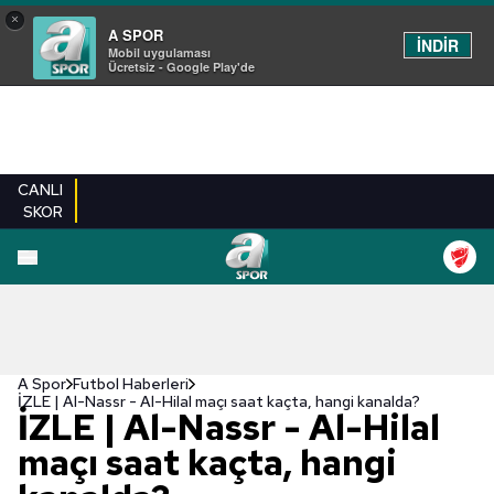
×
A SPOR
İNDİR
Mobil uygulaması
Ücretsiz - Google Play'de
CANLI
SKOR
A Spor
Futbol Haberleri
İZLE | Al-Nassr - Al-Hilal maçı saat kaçta, hangi kanalda?
İZLE | Al-Nassr - Al-Hilal
maçı saat kaçta, hangi