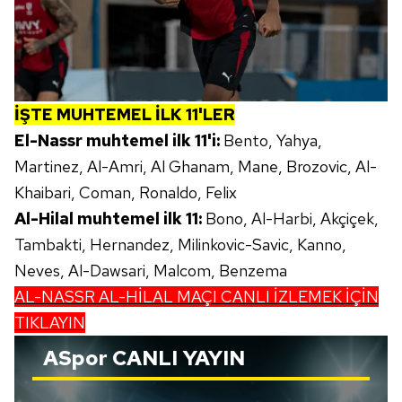
Metnimizi
ziyaret edebilirsiniz.
6698 sayılı Kişisel Verilerin Korunması Kanunu uyarınca
hazırlanmış Aydınlatma Metnimizi okumak ve sitemizde
ilgili mevzuata uygun olarak kullanılan çerezlerle ilgili bilgi
almak için lütfen
tıklayınız
.
İŞTE MUHTEMEL İLK 11'LER
El-Nassr muhtemel ilk 11'i:
Bento, Yahya,
Martinez, Al-Amri, Al Ghanam, Mane, Brozovic, Al-
Khaibari, Coman, Ronaldo, Felix
Al-Hilal muhtemel ilk 11:
Bono, Al-Harbi, Akçiçek,
Tambakti, Hernandez, Milinkovic-Savic, Kanno,
Neves, Al-Dawsari, Malcom, Benzema
AL-NASSR AL-HİLAL MAÇI CANLI İZLEMEK İÇİN
TIKLAYIN
ASpor
CANLI YAYIN