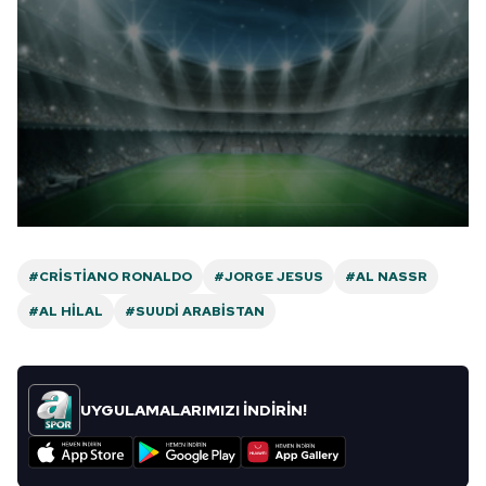
#CRISTIANO RONALDO
#JORGE JESUS
#AL NASSR
#AL HILAL
#SUUDI ARABISTAN
UYGULAMALARIMIZI İNDİRİN!