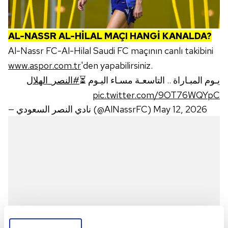
AL-NASSR AL-HİLAL MAÇI HANGİ KANALDA?
Al-Nassr FC-Al-Hilal Saudi FC maçının canlı takibini
www.aspor.com.tr
'den yapabilirsiniz.
يـوم المبـاراة .. التاسعـة مسـاء اليـوم ⏳
#النصر_الهلال
pic.twitter.com/9OT76WQYpC
— نادي النصر السعودي (@AlNassrFC)
May 12, 2026