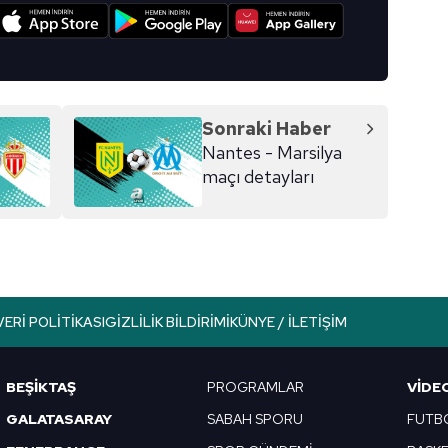
I
Sonraki Haber
Nantes - Marsilya
maçı detayları
VERI POLITIKASI
GIZLILIK BILDIRIMI
KÜNYE / İLETIŞIM
BEŞİKTAŞ
PROGRAMLAR
VIDE
GALATASARAY
SABAH SPORU
FUTB