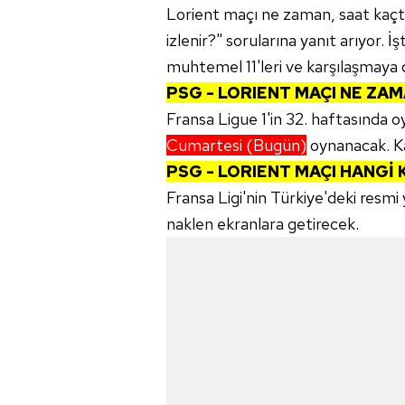
Lorient maçı ne zaman, saat kaçta
izlenir?" sorularına yanıt arıyor. İ
muhtemel 11'leri ve karşılaşmaya 
PSG - LORIENT MAÇI NE ZAM
Fransa Ligue 1'in 32. haftasında 
Cumartesi (Bugün)
oynanacak. K
PSG - LORIENT MAÇI HANGİ
Fransa Ligi'nin Türkiye'deki resmi 
naklen ekranlara getirecek.