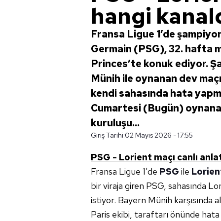
hangi kanal
Fransa Ligue 1’de şampiyonl
Germain (PSG), 32. hafta 
Princes’te konuk ediyor. Şa
Münih ile oynanan dev maçın
kendi sahasında hata yapma
Cumartesi (Bugün) oynanac
kuruluşu...
Giriş Tarihi:
02 Mayıs 2026 - 17:55
PSG - Lorient maçı canlı anlatım
Fransa Ligue 1'de
PSG
ile
Lorien
bir viraja giren PSG, sahasında L
istiyor. Bayern Münih karşısında 
Paris ekibi, taraftarı önünde hat