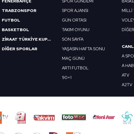
FENERBAHÇE
SPOR GÜNDEMİ
BASK
TRABZONSPOR
SPOR AJANSI
MİLLİ
FUTBOL
GÜN ORTASI
VOLE
BASKETBOL
TAKIM OYUNU
DİĞE
ZİRAAT TÜRKİYE KUPASI
SON SAYFA
CANL
DİĞER SPORLAR
YAŞASIN HAFTA SONU
A SP
MAÇ GÜNÜ
A HA
ARTI FUTBOL
ATV
90+1
A2TV