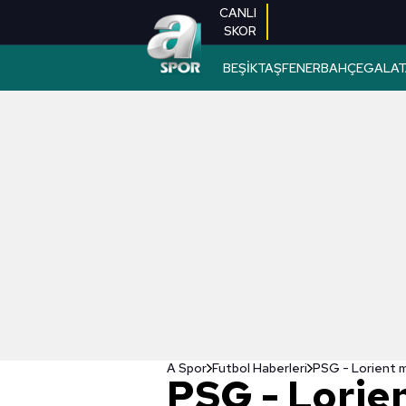
CANLI
SKOR
BEŞİKTAŞ
FENERBAHÇE
GALAT
A Spor
Futbol Haberleri
PSG - Lorient m
PSG - Lorien