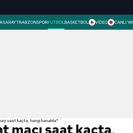
ASARAY
TRABZONSPOR
FUTBOL
BASKETBOL
VİDEO
CANLI YA
açı saat kaçta, hangi kanalda?
t maçı saat kaçta,