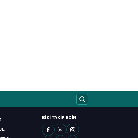
BIZI TAKIP EDIN
O
OL