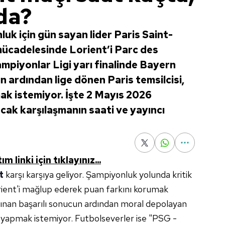
da?
uk için gün sayan lider Paris Saint-
mücadelesinde Lorient’i Parc des
mpiyonlar Ligi yarı finalinde Bayern
 ardından lige dönen Paris temsilcisi,
k istemiyor. İşte 2 Mayıs 2026
ak karşılaşmanın saati ve yayıncı
 linki için tıklayınız...
t
karşı karşıya geliyor. Şampiyonluk yolunda kritik
orient'i mağlup ederek puan farkını korumak
alınan başarılı sonucun ardından moral depolayan
a yapmak istemiyor. Futbolseverler ise "PSG -