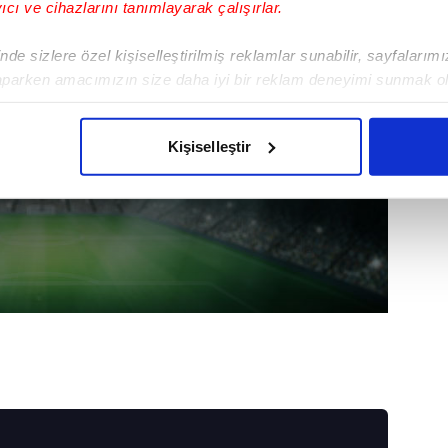
yıcı ve cihazlarını tanımlayarak çalışırlar.
de sizlere özel kişiselleştirilmiş reklamlar sunabilir, sayfalarım
aparken amacımızın size daha iyi bir reklam deneyimi sunmak ol
imizden gelen çabayı gösterdiğimizi ve bu noktada, reklamların ma
olduğunu sizlere hatırlatmak isteriz.
Kişiselleştir
çerezlere izin vermedikleri takdirde, kullanıcılara hedefli reklaml
abilmek için İnternet Sitemizde kendimize ve üçüncü kişilere ait 
isel verileriniz işlenmekte olup gerekli olan çerezler bilgi toplum
 çerezler, sitemizin daha işlevsel kılınması ve kişiselleştirilmes
 yapılması, amaçlarıyla sınırlı olarak açık rızanız dahilinde kulla
aşağıda yer alan panel vasıtasıyla belirleyebilirsiniz. Çerezlere iliş
lgilendirme Metnimizi
ziyaret edebilirsiniz.
Korunması Kanunu uyarınca hazırlanmış Aydınlatma Metnimizi okum
 çerezlerle ilgili bilgi almak için lütfen
tıklayınız
.