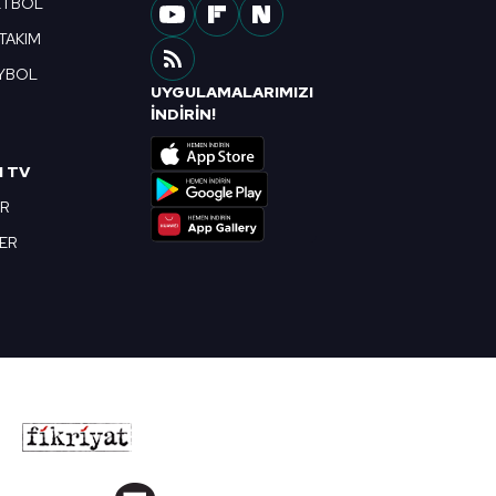
ETBOL
 TAKIM
YBOL
UYGULAMALARIMIZI
R
İNDİRİN!
I TV
OR
BER