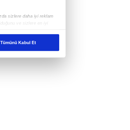
ızda sizlere daha iyi reklam
duğunu ve sizlere en iyi
liyetlerimizi karşılamak
Tümünü Kabul Et
ar gösterilmeyecektir."
çerezler kullanılmaktadır. Bu
u hizmetlerinin sunulması
i ve sizlere yönelik
nılacaktır.
kin detaylı bilgi için Ayarlar
ak ve sitemizde ilgili