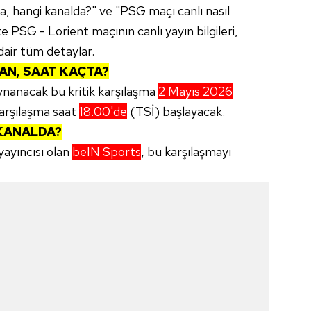
, hangi kanalda?" ve "PSG maçı canlı nasıl
şte PSG - Lorient maçının canlı yayın bilgileri,
dair tüm detaylar.
AN, SAAT KAÇTA?
oynanacak bu kritik karşılaşma
2 Mayıs 2026
arşılaşma saat
18.00'de
(TSİ) başlayacak.
 KANALDA?
yayıncısı olan
beIN Sports
, bu karşılaşmayı