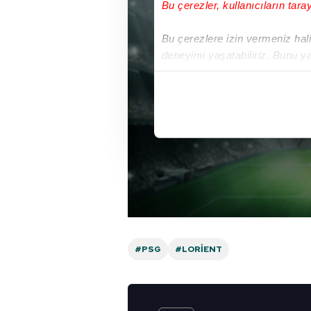
Bu çerezler, kullanıcıların tara
Bu çerezlere izin vermeniz halin
deneyimi yaşatabiliriz. Bunu y
içerikleri sunabilmek adına el
noktasında tek gelir kalemimiz 
Her halükârda, kullanıcılar, bu 
Sizlere daha iyi bir hizmet sun
çerezler vasıtasıyla çeşitli kiş
amacıyla kullanılmaktadır. Diğer
reklam/pazarlama faaliyetlerinin
Çerezlere ilişkin tercihlerinizi 
#PSG
#LORIENT
butonuna tıklayabilir,
Çerez Bi
6698 sayılı Kişisel Verilerin 
mevzuata uygun olarak kullanılan