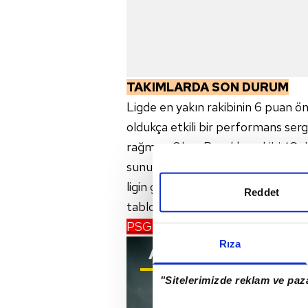
TAKIMLARDA SON DURUM
Ligde en yakın rakibinin 6 puan ö
oldukça etkili bir performans serg
rağmen Okan Buruk'un ekibi (Gala
sunulmaktadır) lig şampiyonluğu
ligin güçlü takımlarına karşı direnç
Reddet
tablosundaki yerini koruma peşin
PSG - LORIENT MAÇI CANLI A
Rıza
ASpor
CANLI YAYIN
"Sitelerimizde reklam ve paza