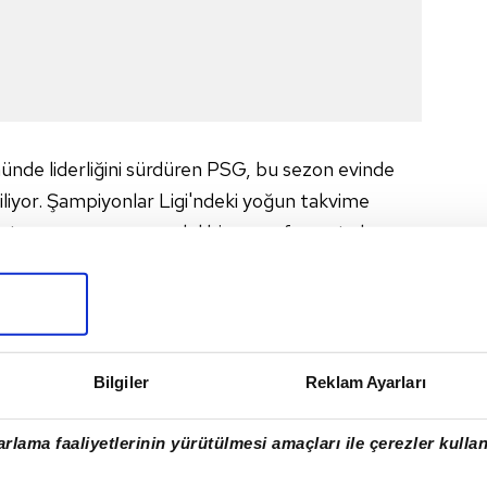
nünde liderliğini sürdüren PSG, bu sezon evinde
iliyor. Şampiyonlar Ligi'ndeki yoğun takvime
tasaray maçına paralel bir yayın formatıyla
nu erkenden garantileme hedefinde. Konuk ekip,
li bir futbol sergileyerek prestij ve puan
de.
NLATIM LİNKİ
Bilgiler
Reklam Ayarları
rlama faaliyetlerinin yürütülmesi amaçları ile çerezler kullan