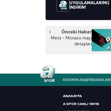
UYGULAMALARIMIZ
İNDİRİN!
Önceki Haber
Metz - Monaco maçı
detayları
RSS
YAYIN AKIŞI
FREKANSLAR
ANASAYFA
A SPOR CANLI YAYIN