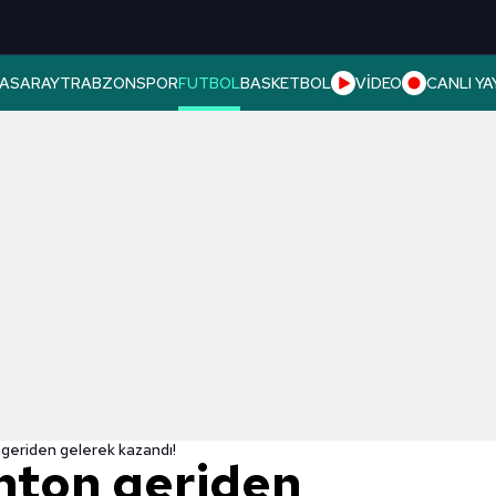
ASARAY
TRABZONSPOR
FUTBOL
BASKETBOL
VİDEO
CANLI YA
n geriden gelerek kazandı!
ghton geriden