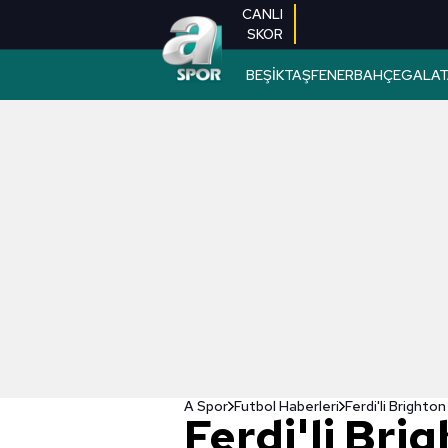
CANLI
SKOR
BEŞİKTAŞ
FENERBAHÇE
GALAT
A Spor
Futbol Haberleri
Ferdi'li Brighto
Ferdi'li Bri