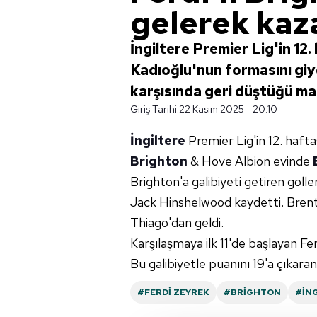
gelerek kaz
İngiltere Premier Lig'in 12.
Kadıoğlu'nun formasını giy
karşısında geri düştüğü ma
Giriş Tarihi:
22 Kasım 2025 - 20:10
İngiltere
Premier Lig'in 12. haft
Brighton
& Hove Albion evinde
Brighton'a galibiyeti getiren goll
Jack Hinshelwood kaydetti. Brentf
Thiago'dan geldi.
Karşılaşmaya ilk 11'de başlayan Fe
Bu galibiyetle puanını 19'a çıkaran
#FERDI ZEYREK
#BRIGHTON
#İN