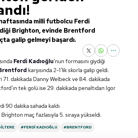
andı!
 haftasında milli futbolcu Ferdi
diği Brighton, evinde Brentford
çta galip gelmeyi başardı.
asında
Ferdi Kadıoğlu
'nun formasını giydiği
Brentford
karşısında 2-1'lik skorla galip geldi.
eri 71. dakikada Danny Welbeck ve 84. dakikada
ord'ın tek golü ise 29. dakikada penaltıdan Igor
rdi 90 dakika sahada kaldı.
 Brighton maç fazlasıyla 5. sıraya yükseldi.
GILTERE
#FERDI KADIOĞLU
#BRENTFORD