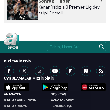
Sonraki Haber
ilgili mevzuata uygun olarak kullanılan çerezlerle ilgili bilgi
Kenan Yıldız'a 3 Premier Lig devi
almak için lütfen
tıklayınız
.
talip! Comolli...
BIZI TAKIP EDIN
UYGULAMALARIMIZI İNDİRİN!
ANASAYFA
BEŞİKTAŞ
A SPOR CANLI YAYIN
GALATASARAY
A SPOR RADYO
FENERBAHÇE