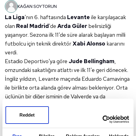
KAĞAN SOYTORUN
La Liga
'nın 6. haftasında
Levante
ile karşılaşacak
olan
Real Madrid
'de
Arda Güler
belirsizliği
yaşanıyor. Sezona ilk 11'de süre alarak başlayan milli
futbolcu için teknik direktör
Xabi Alonso
kararını
verdi.
Estadio Deportivo'ya göre
Jude Bellingham
,
omzundaki sakatlığını atlattı ve ilk 11'e geri dönecek.
İngiliz yıldızın, Levante maçında Eduardo Camavinga
ile birlikte orta alanda görev alması bekleniyor. Orta
üçlünün bir diğer isminin de Valverde ya da
Tchouameni olması bekleniyor. Bu nedenle, Arda
Güler'in maça yedek kulübünde başlama ihtimali çok
Reddet
yüksek.
BELLINGHAM'A GÜVENMEYE DEVAM EDECEK