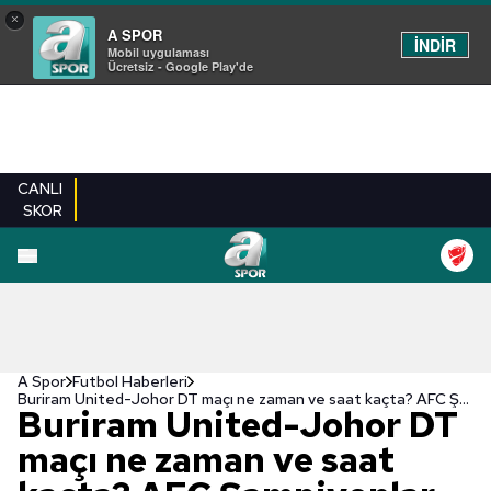
×
A SPOR
İNDİR
Mobil uygulaması
Ücretsiz - Google Play'de
CANLI
SKOR
A Spor
Futbol Haberleri
Buriram United-Johor DT maçı ne zaman ve saat kaçta? AFC Şampiyonlar Ligi Elit maçı hangi kanalda yayınlanacak?
Buriram United-Johor DT
maçı ne zaman ve saat