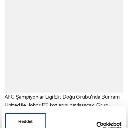
AFC Şampiyonlar Ligi Elit Doğu Grubu'nda Buriram
United ile Johor DT kozlarını paylaşacak. Grup
etabının ilk maçında sahaya çıkacak iki ekip de,
turnuvaya galibiyetle başlayarak avantaj elde etmeyi
Reddet