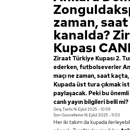
Zonguldaks
zaman, saat
kanalda? Zi
Kupası CAN
Ziraat Türkiye Kupası 2. T
ederken, futbolseverler 
maçı ne zaman, saat kaçta,
Kupada üst tura çıkmak iste
paylaşacak. Peki bu öneml
canlı yayın bilgileri belli mi?
Giriş Tarihi:
16 Eylül 2025 - 10:59
Son Güncelleme:
16 Eylül 2025 - 11:03
Her iki takım da kupada ilerleyebi