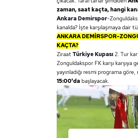
çıkacak. Taraftarlar şimdiden
Ank
zaman, saat kaçta, hangi kan
Ankara Demirspor
-Zonguldaks
kanalda? İşte karşılaşmaya dair 
ANKARA DEMİRSPOR-ZONGU
KAÇTA?
Ziraat
Türkiye Kupası
2. Tur ka
Zonguldakspor FK karşı karşıya ge
yayınladığı resmi programa göre
15:00'da
başlayacak.