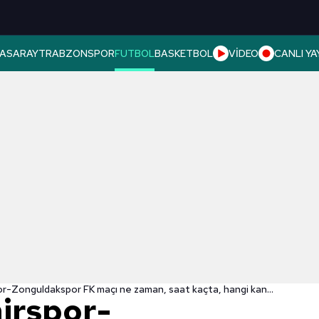
ASARAY
TRABZONSPOR
FUTBOL
BASKETBOL
VİDEO
CANLI YA
Ankara Demirspor-Zonguldakspor FK maçı ne zaman, saat kaçta, hangi kanalda? Ziraat Türkiye Kupası CANLI
irspor-