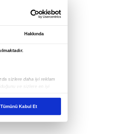
Hakkında
ılmaktadır.
ızda sizlere daha iyi reklam
duğunu ve sizlere en iyi
liyetlerimizi karşılamak
Tümünü Kabul Et
ar gösterilmeyecektir."
çerezler kullanılmaktadır. Bu