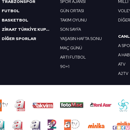
TRABZONSPOR
SPOR AJANSI
MİLLİ
FUTBOL
GÜN ORTASI
VOLE
BASKETBOL
TAKIM OYUNU
DİĞE
ZİRAAT TÜRKİYE KUPASI
SON SAYFA
CANL
DİĞER SPORLAR
YAŞASIN HAFTA SONU
A SP
MAÇ GÜNÜ
A HA
ARTI FUTBOL
ATV
90+1
A2TV