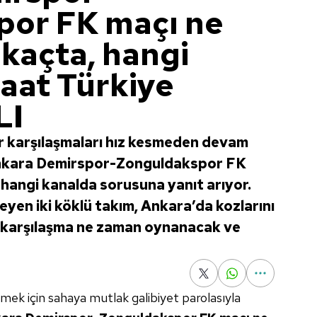
por FK maçı ne
 kaçta, hangi
raat Türkiye
LI
ur karşılaşmaları hız kesmeden devam
Ankara Demirspor-Zonguldakspor FK
 hangi kanalda sorusuna yanıt arıyor.
yen iki köklü takım, Ankara’da kozlarını
i karşılaşma ne zaman oynanacak ve
lmek için sahaya mutlak galibiyet parolasıyla