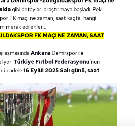
ara Demirspor-Zonguldakspor FK maçı ne
alda
gibi detayları araştırmaya başladı. Peki,
por FK maçı ne zaman, saat kaçta, hangi
tüm merak edilenler…
LDAKSPOR FK MAÇI NE ZAMAN, SAAT
rşılaşmasında
Ankara
Demirspor ile
liyor.
Türkiye Futbol Federasyonu
'nun
, mücadele
16 Eylül 2025 Salı günü, saat