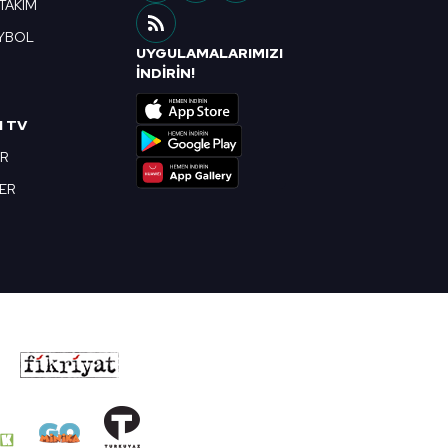
 TAKIM
YBOL
UYGULAMALARIMIZI
R
İNDİRİN!
I TV
OR
BER