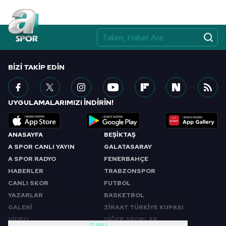
BIZI TAKIP EDIN
UYGULAMALARIMIZI İNDİRİN!
ANASAYFA
BEŞİKTAŞ
A SPOR CANLI YAYIN
GALATASARAY
A SPOR RADYO
FENERBAHÇE
HABERLER
TRABZONSPOR
CANLI SKOR
FUTBOL
YAZARLAR
BASKETBOL
GALERİ
ZİRAAT TÜRKİYE KUPASI
VİDEO
DİĞER SPORLAR
TÜMÜ