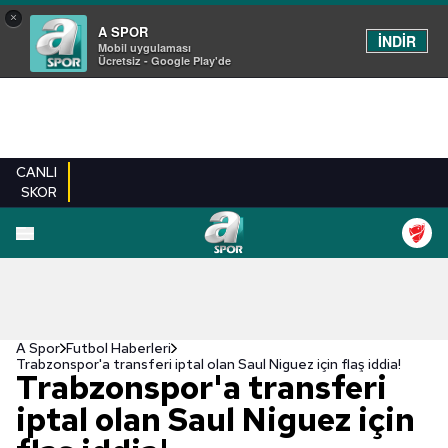
×
A SPOR
İNDİR
Mobil uygulaması
Ücretsiz - Google Play'de
CANLI
SKOR
A Spor
Futbol Haberleri
Trabzonspor'a transferi iptal olan Saul Niguez için flaş iddia!
Trabzonspor'a transferi
iptal olan Saul Niguez için