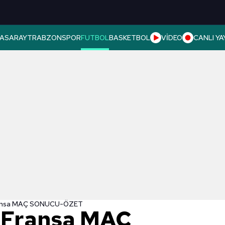
ASARAY
TRABZONSPOR
FUTBOL
BASKETBOL
VİDEO
CANLI YA
ransa MAÇ SONUCU-ÖZET
 Fransa MAÇ