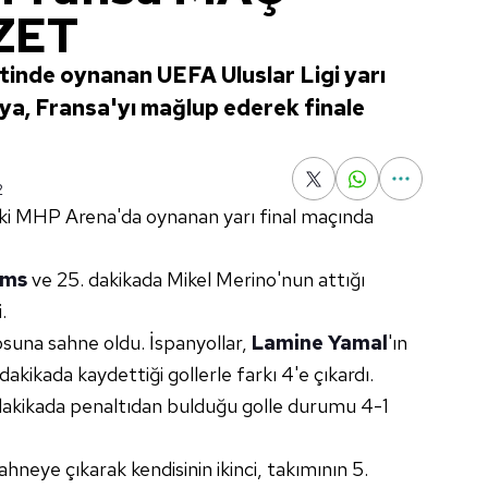
ZET
inde oynanan UEFA Uluslar Ligi yarı
nya, Fransa'yı mağlup ederek finale
2
eki MHP Arena'da oynanan yarı final maçında
ams
ve 25. dakikada Mikel Merino'nun attığı
.
losuna sahne oldu. İspanyollar,
Lamine Yamal
'ın
 dakikada kaydettiği gollerle farkı 4'e çıkardı.
 dakikada penaltıdan bulduğu golle durumu 4-1
hneye çıkarak kendisinin ikinci, takımının 5.