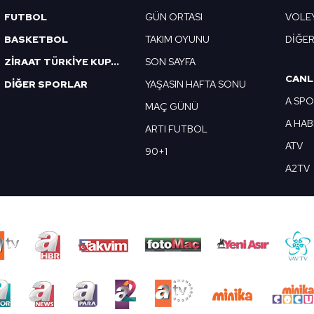
FUTBOL
GÜN ORTASI
VOLE
BASKETBOL
TAKIM OYUNU
DİĞE
ZİRAAT TÜRKİYE KUPASI
SON SAYFA
CANL
DİĞER SPORLAR
YAŞASIN HAFTA SONU
A SP
MAÇ GÜNÜ
A HA
ARTI FUTBOL
ATV
90+1
A2TV