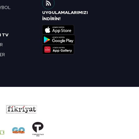
YBOL
UYGULAMALARIMIZI
R
İNDİRİN!
I TV
OR
BER