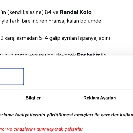
'ın (kendi kalesine) 84 ve
Randal Kolo
riyle farkı bire indiren Fransa, kalan bölümde
 karşılaşmadan 5-4 galip ayrılan İspanya, adını
onunun şampiyonunu belirleyecek
Portekiz
ile
 Haziran Pazar günü TSİ 22.00'de
Münih
'te
#RANDAL KOLO MUANI
#KYLIAN MBAPPE
#PEDRI
#PORTEKIZ
#UEFA ULUSLAR LIGI
#MÜNIH
Bilgiler
Reklam Ayarları
rlama faaliyetlerinin yürütülmesi amaçları ile çerezler kullan
I
yıcı ve cihazlarını tanımlayarak çalışırlar.