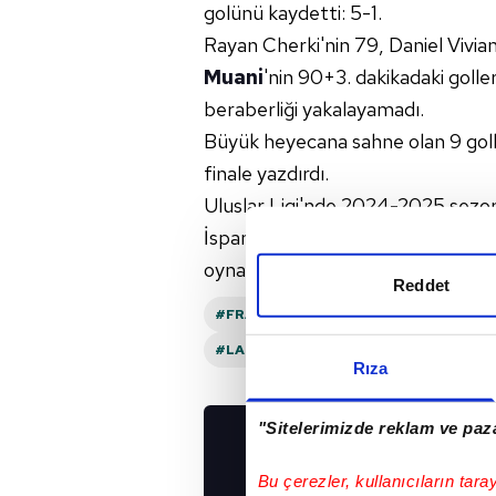
golünü kaydetti: 5-1.
Rayan Cherki'nin 79, Daniel Vivian
Muani
'nin 90+3. dakikadaki golle
beraberliği yakalayamadı.
Büyük heyecana sahne olan 9 gollü
finale yazdırdı.
Uluslar Ligi'nde 2024-2025 sez
İspanya arasındaki final maçı, 8
oynanacak.
Reddet
#FRANSA
#İSPANYA
#ALMANYA
#LAMINE YAMAL
#NICO WILLIAMS
Rıza
"Sitelerimizde reklam ve paza
UYGULAMALARIMIZ
İNDİRİN!
Bu çerezler, kullanıcıların tara