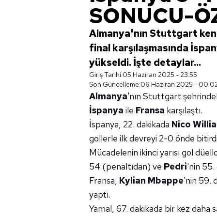
SONUCU-Ö
Almanya'nın Stuttgart kent
final karşılaşmasında İspa
yükseldi. İşte detaylar...
Giriş Tarihi:
05 Haziran 2025 - 23:55
Son Güncelleme:
06 Haziran 2025 - 00:0
Almanya
'nın Stuttgart şehrind
İspanya
ile
Fransa
karşılaştı.
İspanya, 22. dakikada
Nico Willi
gollerle ilk devreyi 2-0 önde bitirdi
Mücadelenin ikinci yarısı gol düel
54 (penaltıdan) ve
Pedri
'nin 55.
Fransa,
Kylian Mbappe
'nin 59.
yaptı.
Yamal, 67. dakikada bir kez daha sa