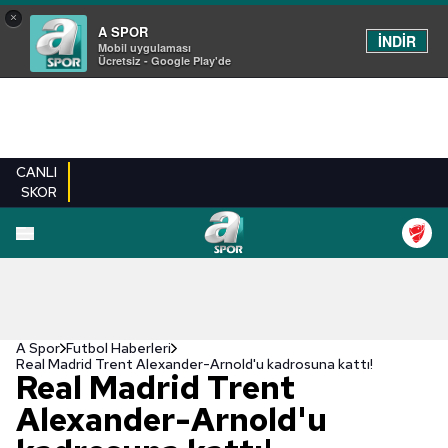
×
A SPOR
İNDİR
Mobil uygulaması
Ücretsiz - Google Play'de
CANLI
SKOR
A Spor
Futbol Haberleri
Real Madrid Trent Alexander-Arnold'u kadrosuna kattı!
Real Madrid Trent
Alexander-Arnold'u