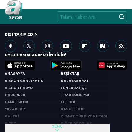
Çerezlere ilişkin tercihlerinizi aşağıda yer alan panel
vasıtasıyla belirleyebilirsiniz. Çerezlere ilişkin detaylı bilgi
için Ayarlar butonuna tıklayabilir,
Çerez Bilgilendirme
Metnimizi
ziyaret edebilirsiniz.
BIZI TAKIP EDIN
6698 sayılı Kişisel Verilerin Korunması Kanunu uyarınca
hazırlanmış Aydınlatma Metnimizi okumak ve sitemizde
ilgili mevzuata uygun olarak kullanılan çerezlerle ilgili bilgi
UYGULAMALARIMIZI İNDİRİN!
almak için lütfen
tıklayınız
.
ANASAYFA
BEŞİKTAŞ
A SPOR CANLI YAYIN
GALATASARAY
A SPOR RADYO
FENERBAHÇE
HABERLER
TRABZONSPOR
CANLI SKOR
FUTBOL
YAZARLAR
BASKETBOL
GALERİ
ZİRAAT TÜRKİYE KUPASI
VİDEO
DİĞER SPORLAR
TÜMÜ