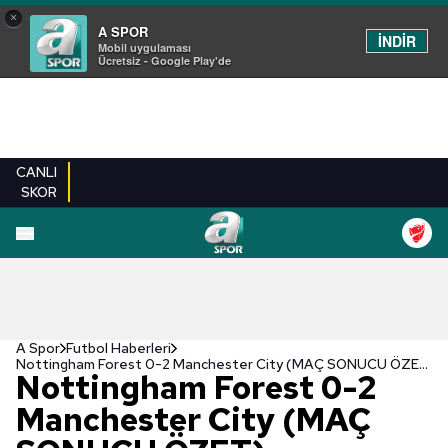
×
A SPOR
İNDİR
Mobil uygulaması
Ücretsiz - Google Play'de
CANLI
SKOR
A Spor
Futbol Haberleri
Nottingham Forest 0-2 Manchester City (MAÇ SONUCU ÖZET)
Nottingham Forest 0-2
Manchester City (MAÇ