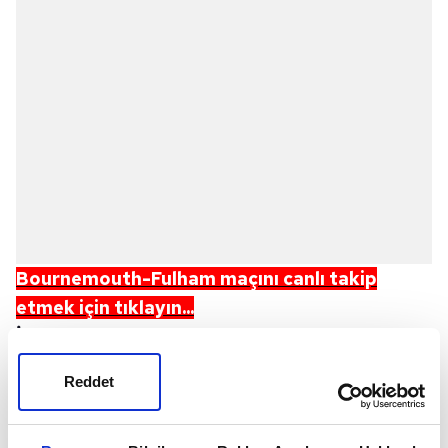
Bournemouth-Fulham
m
açını canlı takip
etmek için tıklayın...
İngiltere
Premier Lig'de heyecan devam ediyor. 32.
hafta maçında
Bournemouth
sahasında
Fulham
'ı
Reddet
ağırlayacak. Maç ile ilgili tüm detaylar merak ediliyor.
Peki, Bournemouth-Fulham maçı ne zaman, saat