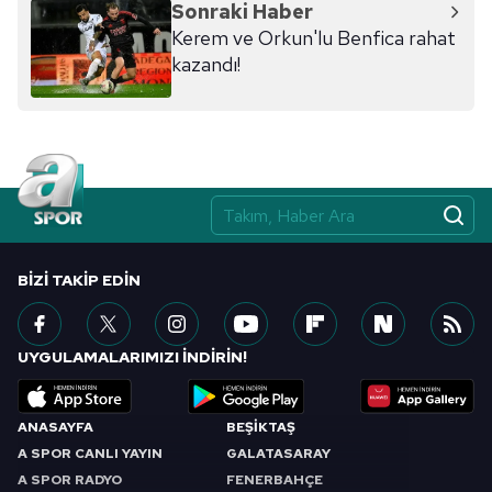
Sonraki Haber
ilgili mevzuata uygun olarak kullanılan çerezlerle ilgili bilgi
Kerem ve Orkun'lu Benfica rahat
almak için lütfen
tıklayınız
.
kazandı!
BIZI TAKIP EDIN
UYGULAMALARIMIZI İNDİRİN!
ANASAYFA
BEŞİKTAŞ
A SPOR CANLI YAYIN
GALATASARAY
A SPOR RADYO
FENERBAHÇE