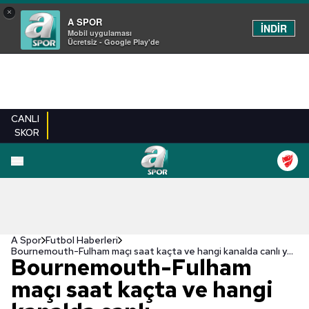
×
A SPOR
İNDİR
Mobil uygulaması
Ücretsiz - Google Play'de
CANLI
SKOR
A Spor
Futbol Haberleri
Bournemouth-Fulham maçı saat kaçta ve hangi kanalda canlı yayınlanacak? | İngiltere Premier Lig
Bournemouth-Fulham
maçı saat kaçta ve hangi