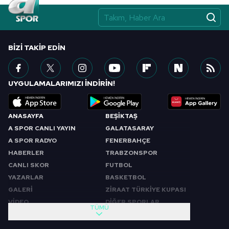
BIZI TAKIP EDIN
UYGULAMALARIMIZI İNDİRİN!
ANASAYFA
BEŞİKTAŞ
A SPOR CANLI YAYIN
GALATASARAY
A SPOR RADYO
FENERBAHÇE
HABERLER
TRABZONSPOR
CANLI SKOR
FUTBOL
YAZARLAR
BASKETBOL
GALERİ
ZİRAAT TÜRKİYE KUPASI
VİDEO
DİĞER SPORLAR
TÜMÜ
PROGRAMLAR
VIDEO