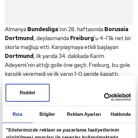
Almanya
Bundesliga
'nın 28. haftasında
Borussia
Dortmund
, deplasmanda
Freiburg
'u 4-1'lik net bir
skorla mağlup etti. Karşılaşmaya etkili başlayan
Dortmund
, ilk yarıda 34. dakikada Karim
Adeyemi'nin attığı golle öne geçti. Freiburg, bu gole
karşılık veremedi ve ilk yarıyı 1-0 geride kapattı.
İkinci yarıda Dortmund'un etkili oyununu sürdüren
isimlerinden biri de Carney Chukwuemeka oldu. 51.
Reddet
dakikada attığı golle farkı ikiye çıkaran Dortmund,
ardından Sehrou Guirassy'nin 68. dakikada kaydettiği
Rıza
Bilgiler
Reklam Ayarları
Hakkında
golle skoru 3-0'a taşıdı. Dortmund'un 4. golü ise
Jamie Bynoe-Gittens'in 78. dakikada attığı golle
"Sitelerimizde reklam ve pazarlama faaliyetlerinin
geldi. Freiburg, maçın sonlarına doğru Maximilian
yürütülmesi amaçları ile çerezler kullanılmaktadır.