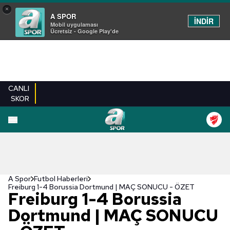
×
A SPOR
İNDİR
Mobil uygulaması
Ücretsiz - Google Play'de
CANLI
SKOR
A Spor
Futbol Haberleri
Freiburg 1-4 Borussia Dortmund | MAÇ SONUCU - ÖZET
Freiburg 1-4 Borussia
Dortmund | MAÇ SONUCU