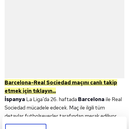
Barcelona-Real Sociedad
maçını canlı takip
etmek için tıklayın...
İspanya
La Liga'da 26. haftada
Barcelona
ile Real
Sociedad mücadele edecek. Maç ile ilgili tüm
detaylar futbolseverler tarafından merak ediliyor.
Maçın yayın saati, kanalı ve muhtemel 11'leri