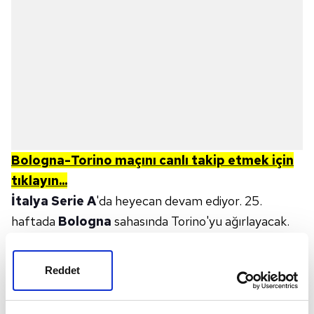
Bologna-Torino
maçını canlı takip etmek için
tıklayın...
İtalya Serie A
'da heyecan devam ediyor. 25.
haftada
Bologna
sahasında Torino'yu ağırlayacak.
Maçın yayın saati, kanalı ve muhtemel 11'leri
futbolseverler tarafından merak ediliyor ve arama
Reddet
motorlarında araştırılıyor. Peki; Bologna-Torino maçı
ne zaman? Saat kaçta ve hangi kanalda canlı