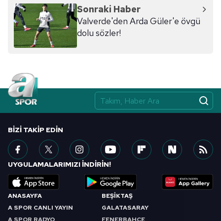
hazırlanmış Aydınlatma Metnimizi okumak ve sitemizde
Sonraki Haber
ilgili mevzuata uygun olarak kullanılan çerezlerle ilgili bilgi
Valverde'den Arda Güler'e övgü
almak için lütfen
tıklayınız
.
dolu sözler!
BIZI TAKIP EDIN
UYGULAMALARIMIZI İNDİRİN!
ANASAYFA
BEŞİKTAŞ
A SPOR CANLI YAYIN
GALATASARAY
A SPOR RADYO
FENERBAHÇE