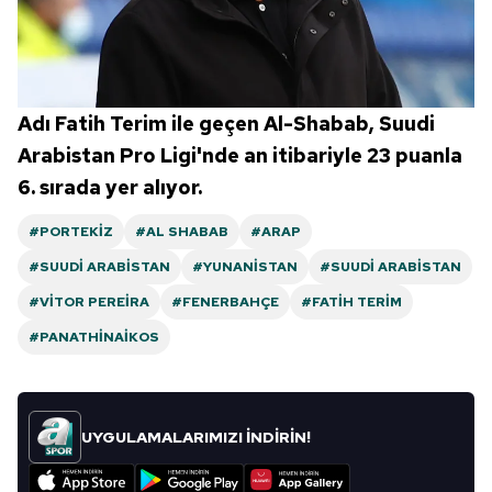
Adı Fatih Terim ile geçen Al-Shabab, Suudi
Arabistan Pro Ligi'nde an itibariyle 23 puanla
6. sırada yer alıyor.
#PORTEKIZ
#AL SHABAB
#ARAP
#SUUDI ARABISTAN
#YUNANISTAN
#SUUDI ARABISTAN
#VITOR PEREIRA
#FENERBAHÇE
#FATIH TERIM
#PANATHINAIKOS
UYGULAMALARIMIZI İNDİRİN!