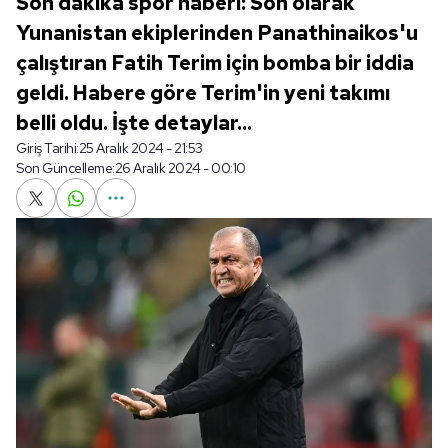
Son dakika spor haberi: Son olarak
Yunanistan ekiplerinden Panathinaikos'u
çalıştıran Fatih Terim için bomba bir iddia
geldi. Habere göre Terim'in yeni takımı
belli oldu. İşte detaylar...
Giriş Tarihi:
25 Aralık 2024 - 21:53
Son Güncelleme:
26 Aralık 2024 - 00:10