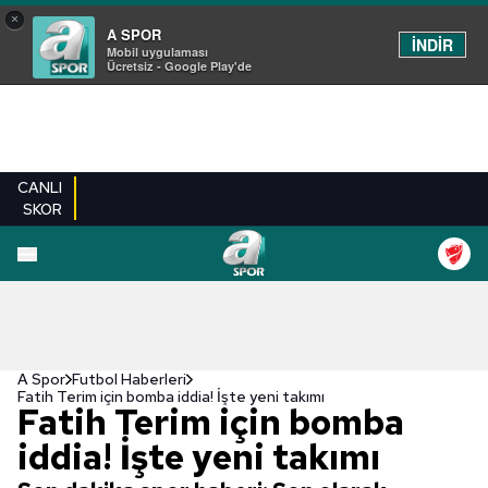
×
A SPOR
İNDİR
Mobil uygulaması
Ücretsiz - Google Play'de
CANLI
SKOR
A Spor
Futbol Haberleri
Fatih Terim için bomba iddia! İşte yeni takımı
Fatih Terim için bomba
iddia! İşte yeni takımı