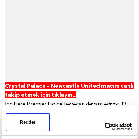
Crystal Palace - Newcastle United
m
açını canlı
takip etmek için tıklayın...
İngiltere Premier Lig'de heyecan devam ediyor. 13.
hafta maçında
Crystal Palace
ile Newcastle
United karşı karşıya gelecek. Maç ile ilgili tüm
Reddet
detaylar merak ediliyor. Peki, Crystal Palace -