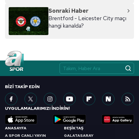
hazırlanmış Aydınlatma Metnimizi okumak ve sitemizde
Sonraki Haber
ilgili mevzuata uygun olarak kullanılan çerezlerle ilgili bilgi
Brentford - Leicester City maçı
almak için lütfen
tıklayınız
.
hangi kanalda?
BIZI TAKIP EDIN
UYGULAMALARIMIZI İNDİRİN!
ANASAYFA
BEŞİKTAŞ
A SPOR CANLI YAYIN
GALATASARAY