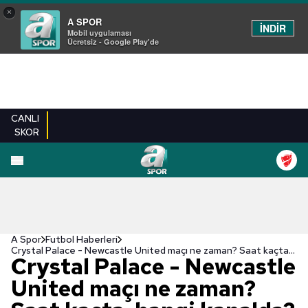
×
A SPOR
İNDİR
Mobil uygulaması
Ücretsiz - Google Play'de
CANLI
SKOR
A Spor
Futbol Haberleri
Crystal Palace - Newcastle United maçı ne zaman? Saat kaçta, hangi kanalda? | İngiltere Premier Lig
Crystal Palace - Newcastle
United maçı ne zaman?