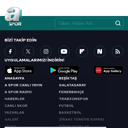
BIZI TAKIP EDIN
UYGULAMALARIMIZI İNDİRİN!
ANASAYFA
BEŞİKTAŞ
A SPOR CANLI YAYIN
GALATASARAY
A SPOR RADYO
FENERBAHÇE
HABERLER
TRABZONSPOR
CANLI SKOR
FUTBOL
YAZARLAR
BASKETBOL
GALERİ
ZİRAAT TÜRKİYE KUPASI
VİDEO
DİĞER SPORLAR