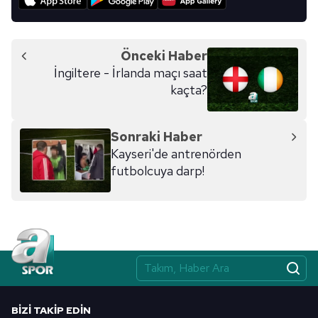
Önceki Haber
İngiltere - İrlanda maçı saat
kaçta?
Sonraki Haber
Kayseri'de antrenörden
futbolcuya darp!
BIZI TAKIP EDIN