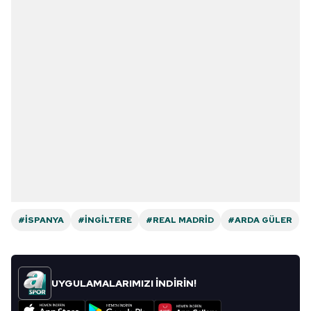
#İSPANYA
#İNGILTERE
#REAL MADRID
#ARDA GÜLER
UYGULAMALARIMIZI İNDİRİN!