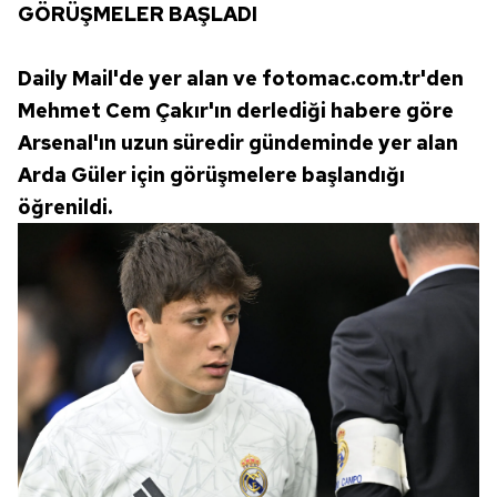
GÖRÜŞMELER BAŞLADI
Metnimizi
ziyaret edebilirsiniz.
6698 sayılı Kişisel Verilerin Korunması Kanunu uyarınca
Daily Mail'de yer alan ve fotomac.com.tr'den
hazırlanmış Aydınlatma Metnimizi okumak ve sitemizde
Mehmet Cem Çakır'ın derlediği habere göre
ilgili mevzuata uygun olarak kullanılan çerezlerle ilgili bilgi
Arsenal'ın uzun süredir gündeminde yer alan
almak için lütfen
tıklayınız
.
Arda Güler için görüşmelere başlandığı
öğrenildi.