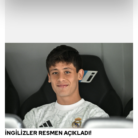
kalemimiz olduğunu sizlere hatırlatmak isteriz.
Her halükârda, kullanıcılar, bu çerezlere izin vermedikleri
takdirde, kullanıcılara hedefli reklamlar
gösterilmeyecektir."
Sizlere daha iyi bir hizmet sunabilmek için İnternet
Sitemizde kendimize ve üçüncü kişilere ait çerezler
kullanılmaktadır. Bu çerezler vasıtasıyla çeşitli kişisel
verileriniz işlenmekte olup gerekli olan çerezler bilgi
toplumu hizmetlerinin sunulması amacıyla
kullanılmaktadır. Diğer çerezler, sitemizin daha işlevsel
kılınması ve kişiselleştirilmesi ve sizlere yönelik
reklam/pazarlama faaliyetlerinin yapılması, amaçlarıyla
sınırlı olarak açık rızanız dahilinde kullanılacaktır.
Çerezlere ilişkin tercihlerinizi aşağıda yer alan panel
vasıtasıyla belirleyebilirsiniz. Çerezlere ilişkin detaylı bilgi
İNGİLİZLER RESMEN AÇIKLADI!
için Ayarlar butonuna tıklayabilir,
Çerez Bilgilendirme