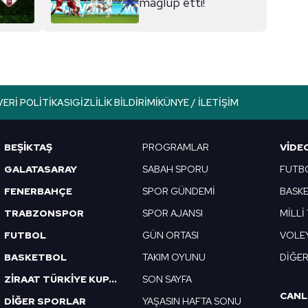
mağlup etti!
aşağıda yer alan panel vasıtasıyla belirleyebilirsiniz. Çerezlere iliş
lgilendirme Metnimizi
ziyaret edebilirsiniz.
Korunması Kanunu uyarınca hazırlanmış Aydınlatma Metnimizi okum
 çerezlerle ilgili bilgi almak için lütfen
tıklayınız
.
VERI POLITIKASI
GIZLILIK BILDIRIMI
KÜNYE / İLETIŞIM
BEŞİKTAŞ
PROGRAMLAR
VIDE
GALATASARAY
SABAH SPORU
FUTB
FENERBAHÇE
SPOR GÜNDEMİ
BASK
TRABZONSPOR
SPOR AJANSI
MİLLİ
FUTBOL
GÜN ORTASI
VOLE
BASKETBOL
TAKIM OYUNU
DİĞE
ZİRAAT TÜRKİYE KUPASI
SON SAYFA
CANL
DİĞER SPORLAR
YAŞASIN HAFTA SONU