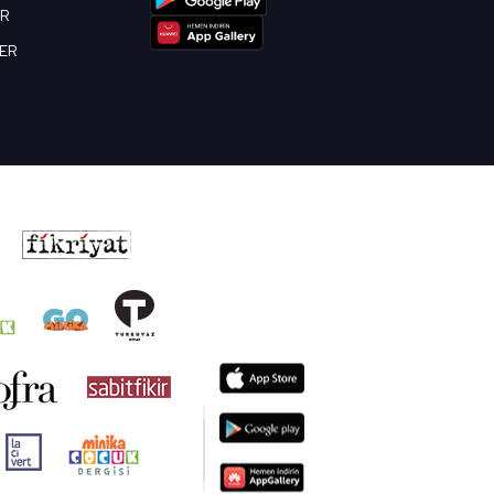
OR
BER