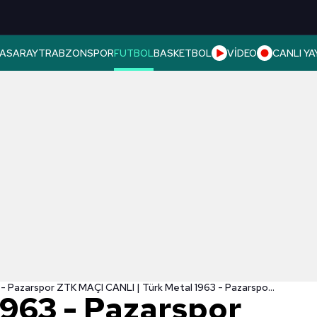
ASARAY
TRABZONSPOR
FUTBOL
BASKETBOL
VİDEO
CANLI YA
Türk Metal 1963 - Pazarspor ZTK MAÇI CANLI | Türk Metal 1963 - Pazarspor saat kaçta, hangi kanalda?
1963 - Pazarspor