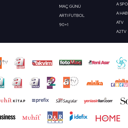
A SP
MAÇ GÜNÜ
A HA
ARTI FUTBOL
ATV
90+1
A2TV