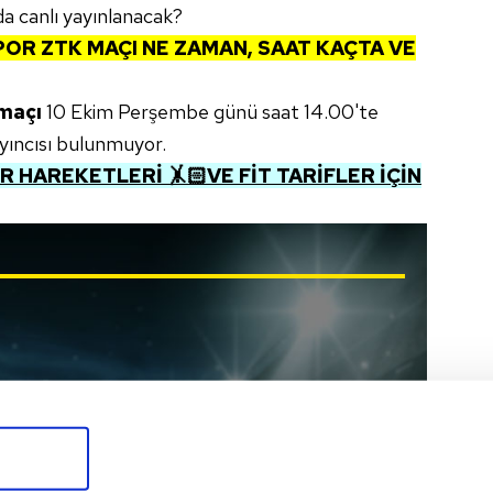
a canlı yayınlanacak?
POR
ZTK MAÇI NE ZAMAN, SAAT KAÇTA VE
 maçı
10 Ekim Perşembe günü saat 14.00'te
yıncısı bulunmuyor.
 HAREKETLERİ 🤸🏻VE FİT TARİFLER İÇİN