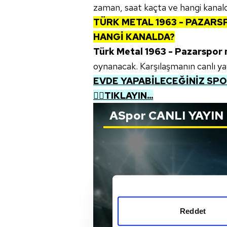
zaman, saat kaçta ve hangi kanald
TÜRK METAL 1963 - PAZARS
HANGİ KANALDA?
Türk Metal 1963 - Pazarspor
oynanacak. Karşılaşmanın canlı ya
EVDE YAPABİLECEĞİNİZ SPOR
👉🏼TIKLAYIN...
ASpor
CANLI YAYIN
Reddet